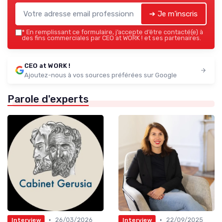
➔ Je m'inscris
*
En remplissant ce formulaire, j’accepte d’être contacté(e) à
des fins commerciales par CEO at WORK ! et ses partenaires.
CEO at WORK !
Ajoutez-nous à vos sources préférées sur Google
Parole d'experts
•
•
26/03/2026
22/09/2025
Interview
Interview