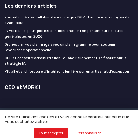
Les derniers articles
Formation IA des collaborateurs : ce que l'AI Act impose aux dirigeants
avant août
IA verticale : pourquoi les solutions métier l'emportent sur les outils
généralistes en 2026
Orchestrer vos plannings avec un plannigramme pour soutenir
l’excellence opérationnelle
CEO et conseil d'administration : quand l'alignement se fissure sur la
stratégie IA
Vitrail et architecture d'intérieur : lumière sur un artisanat d'exception
CEO at WORK !
Ce site utilise des cookies et vous donne le contrôle sur ceux que
Mentions légales
Politique de confidentialité
Grande
vous souhaitez activer
Enquête 2025 sur L'IA et les CEO
© CEO at WORK ! 2026
Tout accepter
Personnaliser