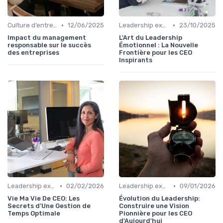
•
•
Culture d’entreprise & alignement
12/06/2025
Leadership exécutif & prise de décision
23/10/2025
Impact du management
L'Art du Leadership
responsable sur le succès
Émotionnel : La Nouvelle
des entreprises
Frontière pour les CEO
Inspirants
•
•
Leadership exécutif & prise de décision
02/02/2026
Leadership exécutif & prise de décision
09/01/2026
Vie Ma Vie De CEO: Les
Évolution du Leadership:
Secrets d'Une Gestion de
Construire une Vision
Temps Optimale
Pionnière pour les CEO
d'Aujourd'hui