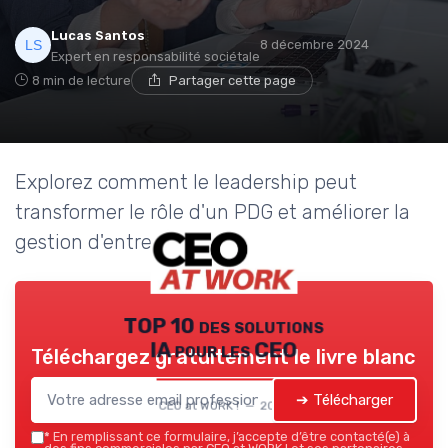
Lucas Santos
8 décembre 2024
Expert en responsabilité sociétale
8 min de lecture
Partager cette page
Explorez comment le leadership peut
transformer le rôle d'un PDG et améliorer la
gestion d'entreprise.
TOP 10 des solutions
IA pour les CEO
Téléchargez gratuitement le livre blanc
➔ Télécharger
CEO at WORK ! — 2026
*
En remplissant ce formulaire, j’accepte d’être contacté(e) à