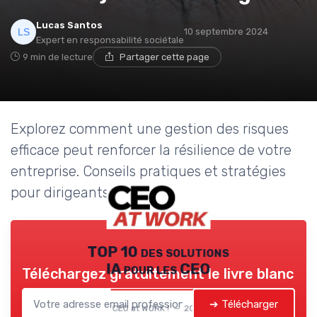
Lucas Santos
10 septembre 2024
Expert en responsabilité sociétale
9 min de lecture
Partager cette page
Explorez comment une gestion des risques
efficace peut renforcer la résilience de votre
entreprise. Conseils pratiques et stratégies
pour dirigeants.
TOP 10 des solutions
IA pour les CEO
Téléchargez gratuitement le livre blanc
➔ Télécharger
CEO at WORK ! — 2026