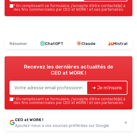
*
En remplissant ce formulaire, j’accepte d’être contacté(e) à
des fins commerciales par CEO at WORK ! et ses partenaires.
Résumer
ChatGPT
Claude
Mistral
Recevez les dernières actualités de
CEO at WORK !
➔ Je m'inscris
*
En remplissant ce formulaire, j’accepte d’être contacté(e) à
des fins commerciales par CEO at WORK ! et ses partenaires.
CEO at WORK !
Ajoutez-nous à vos sources préférées sur Google