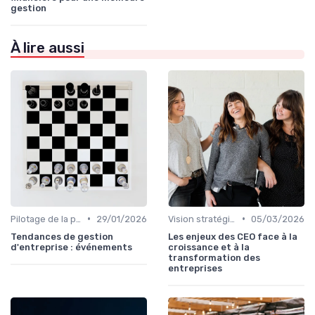
gestion
À lire aussi
•
•
Pilotage de la performance globale
29/01/2026
Vision stratégique & ambition long terme
05/03/2026
Tendances de gestion
Les enjeux des CEO face à la
d'entreprise : événements
croissance et à la
transformation des
entreprises