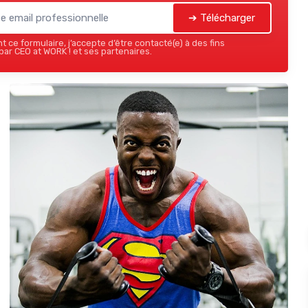
➔ Télécharger
 ce formulaire, j’accepte d’être contacté(e) à des fins
ar CEO at WORK ! et ses partenaires.