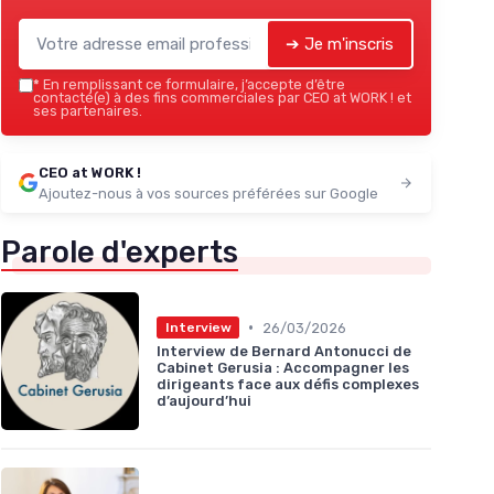
➔ Je m'inscris
*
En remplissant ce formulaire, j’accepte d’être
contacté(e) à des fins commerciales par CEO at WORK ! et
ses partenaires.
CEO at WORK !
Ajoutez-nous à vos sources préférées sur Google
Parole d'experts
•
26/03/2026
Interview
Interview de Bernard Antonucci de
Cabinet Gerusia : Accompagner les
dirigeants face aux défis complexes
d’aujourd’hui