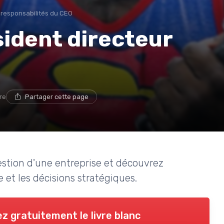
 responsabilités du CEO
sident directeur
ure
Partager cette page
estion d'une entreprise et découvrez
 et les décisions stratégiques.
z gratuitement le livre blanc