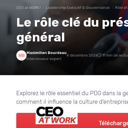
CEO at WORK !
Leadership Exécutif & Gouvernance
Rôle et
Le rôle clé du pré
général
Maximilien Bourdeau
4 décembre 2024
11 min de lect
Intervieweur expert
Explorez le rôle essentiel du PDG dans la g
comment il influence la culture d'entreprise
Télécharge