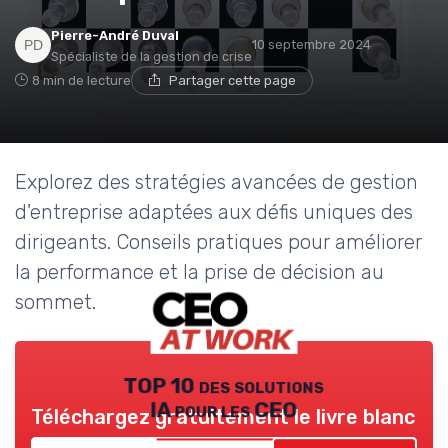
Pierre-André Duval
10 septembre 2024
Spécialiste de la gestion de crise
8 min de lecture
Partager cette page
Explorez des stratégies avancées de gestion
d'entreprise adaptées aux défis uniques des
dirigeants. Conseils pratiques pour améliorer
la performance et la prise de décision au
sommet.
TOP 10 des solutions
IA pour les CEO
Téléchargez gratuitement le livre blanc