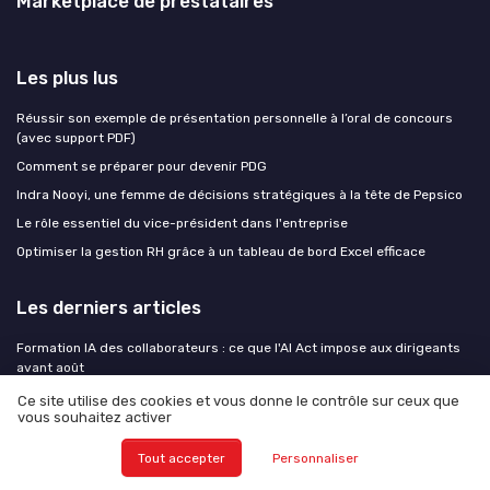
Marketplace de prestataires
Les plus lus
Réussir son exemple de présentation personnelle à l’oral de concours
(avec support PDF)
Comment se préparer pour devenir PDG
Indra Nooyi, une femme de décisions stratégiques à la tête de Pepsico
Le rôle essentiel du vice-président dans l'entreprise
Optimiser la gestion RH grâce à un tableau de bord Excel efficace
Les derniers articles
Formation IA des collaborateurs : ce que l'AI Act impose aux dirigeants
avant août
IA verticale : pourquoi les solutions métier l'emportent sur les outils
Ce site utilise des cookies et vous donne le contrôle sur ceux que
généralistes en 2026
vous souhaitez activer
Orchestrer vos plannings avec un plannigramme pour soutenir
Tout accepter
Personnaliser
l’excellence opérationnelle