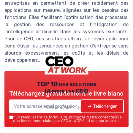
entreprises en permettant de créer rapidement des
applications sur mesure, alignées sur les besoins des
fonctions. Elles facilitent l’optimisation des processus,
la gestion des ressources et l’intégration de
l’intelligence artificielle dans les systèmes existants.
Pour un CEO, ces solutions offrent un levier agile pour
concrétiser les tendances en gestion d’entreprise sans
alourdir excessivement les coûts et les délais de
développement.
TOP 10 des solutions
IA pour les CEO
Téléchargez gratuitement le livre blanc
➔ Télécharger
CEO at WORK ! — 2026
*
En remplissant ce formulaire, j’accepte d’être contacté(e) à
des fins commerciales par CEO at WORK ! et ses partenaires.