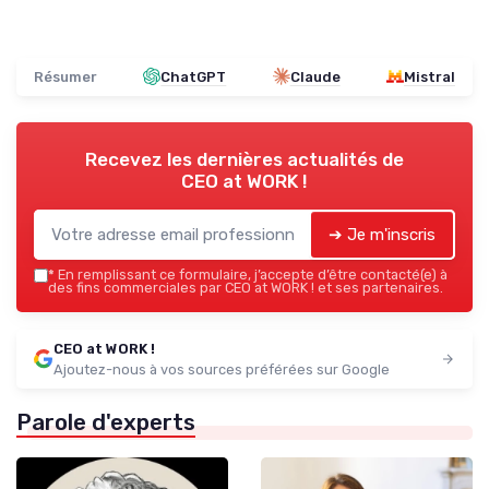
Résumer
ChatGPT
Claude
Mistral
Recevez les dernières actualités de
CEO at WORK !
➔ Je m'inscris
*
En remplissant ce formulaire, j’accepte d’être contacté(e) à
des fins commerciales par CEO at WORK ! et ses partenaires.
CEO at WORK !
Ajoutez-nous à vos sources préférées sur Google
Parole d'experts