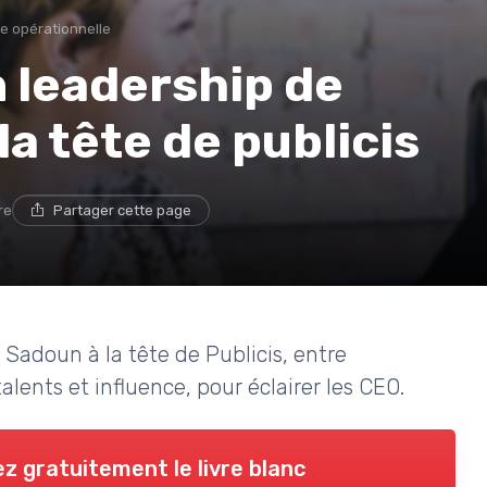
e opérationnelle
 leadership de
a tête de publicis
re
Partager cette page
 Sadoun à la tête de Publicis, entre
lents et influence, pour éclairer les CEO.
z gratuitement le livre blanc