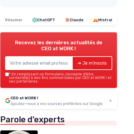
Résumer
ChatGPT
Claude
Mistral
Recevez les dernières actualités de
CEO at WORK !
➔ Je m'inscris
*
En remplissant ce formulaire, j’accepte d’être
contacté(e) à des fins commerciales par CEO at WORK ! et
ses partenaires.
CEO at WORK !
Ajoutez-nous à vos sources préférées sur Google
Parole d'experts