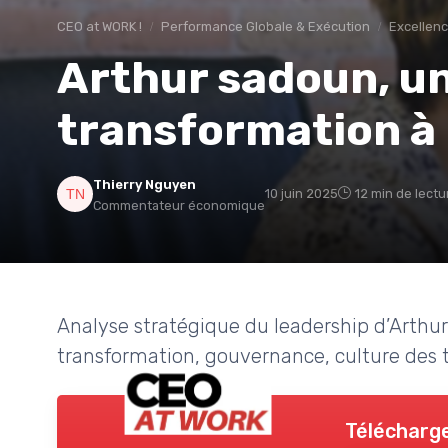
CEO at WORK !
Performance Globale & Exécution
Excellenc
Arthur sadoun, un
transformation à l
Thierry Nguyen
10 juin 2025
12 min de lectu
Commentateur économique
Analyse stratégique du leadership d’Arthur
transformation, gouvernance, culture des ta
Télécharge