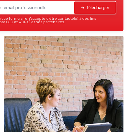
➔ Télécharger
 ce formulaire, j’accepte d’être contacté(e) à des fins
ar CEO at WORK ! et ses partenaires.