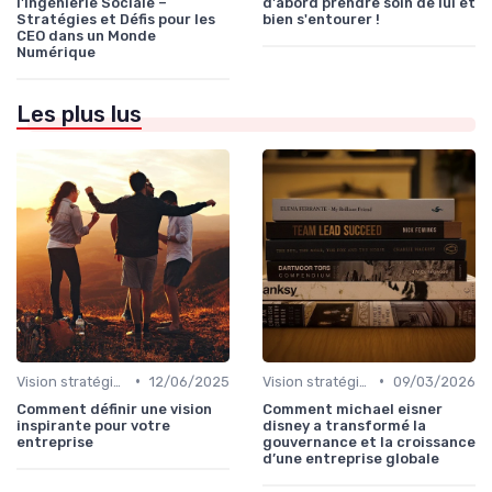
l'Ingénierie Sociale –
d'abord prendre soin de lui et
Stratégies et Défis pour les
bien s'entourer !
CEO dans un Monde
Numérique
Les plus lus
•
•
Vision stratégique & ambition long terme
12/06/2025
Vision stratégique & ambition long terme
09/03/2026
Comment définir une vision
Comment michael eisner
inspirante pour votre
disney a transformé la
entreprise
gouvernance et la croissance
d’une entreprise globale