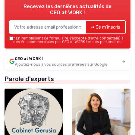
Recevez les dernières actualités de
CEO at WORK !
➔ Je m'inscris
*
En remplissant ce formulaire, j’accepte d’être contacté(e) à
des fins commerciales par CEO at WORK ! et ses partenaires.
CEO at WORK !
Ajoutez-nous à vos sources préférées sur Google
Parole d'experts