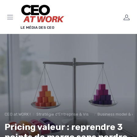
Panneau de gestion des cookies
LE MÉDIA DES CEO
CEO at WORK !
Stratégie d’Entreprise & Vision
Business model & cré
Pricing valeur : reprendre 3