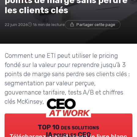
points de marge sans perdre
les clients clés
22 juin 2026
16 min de lecture
Partager cette page
Comment une ETI peut utiliser le pricing
fondé sur la valeur pour reprendre jusqu’à 3
points de marge sans perdre ses clients clés :
segmentation par valeur perçue,
gouvernance tarifaire, tests A/B et chiffres
clés McKinsey, BCG et BCE.
TOP 10 des solutions
IA pour les CEO
Téléchargez gratuitement le livre blanc