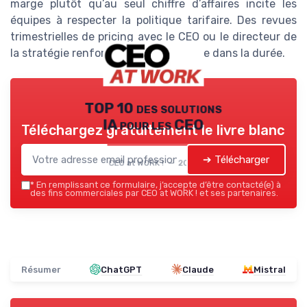
marge plutôt qu’au seul chiffre d’affaires incite les
équipes à respecter la politique tarifaire. Des revues
trimestrielles de pricing avec le CEO ou le directeur de
la stratégie renforcent cette exigence dans la durée.
TOP 10 des solutions
IA pour les CEO
Téléchargez gratuitement le livre blanc
➔ Télécharger
CEO at WORK ! — 2026
*
En remplissant ce formulaire, j’accepte d’être contacté(e) à
des fins commerciales par CEO at WORK ! et ses partenaires.
Résumer
ChatGPT
Claude
Mistral