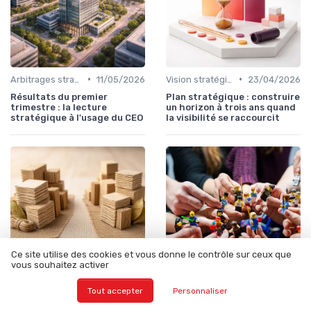
•
•
Arbitrages stratégiques & priorisation
11/05/2026
Vision stratégique & ambition long terme
23/04/2026
Résultats du premier
Plan stratégique : construire
trimestre : la lecture
un horizon à trois ans quand
stratégique à l'usage du CEO
la visibilité se raccourcit
Ce site utilise des cookies et vous donne le contrôle sur ceux que
vous souhaitez activer
Tout accepter
Personnaliser
•
•
Arbitrages stratégiques & priorisation
22/04/2026
Go-to-Market & expansion des marchés
10/04/2026
RSE : arbitrer entre VSME
Comprendre le salaire d’un