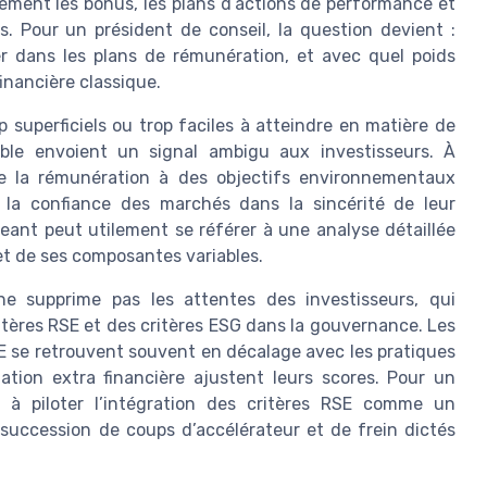
ctement les bonus, les plans d’actions de performance et
s. Pour un président de conseil, la question devient :
er dans les plans de rémunération, et avec quel poids
inancière classique.
p superficiels ou trop faciles à atteindre en matière de
able envoient un signal ambigu aux investisseurs. À
e de la rémunération à des objectifs environnementaux
t la confiance des marchés dans la sincérité de leur
geant peut utilement se référer à une analyse détaillée
et de ses composantes variables.
e supprime pas les attentes des investisseurs, qui
itères RSE et des critères ESG dans la gouvernance. Les
SE se retrouvent souvent en décalage avec les pratiques
tion extra financière ajustent leurs scores. Pour un
te à piloter l’intégration des critères RSE comme un
succession de coups d’accélérateur et de frein dictés