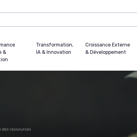
rmance
Transformation,
Croissance Externe
e &
IA & Innovation
& Développement
tion
n des ressources