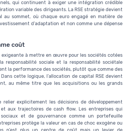
nnels, qui continuent à exiger une intégration crédible
ration variable des dirigeants. La RSE stratégie devient
pital au sommet, où chaque euro engagé en matière de
 investissement d’adaptation et non comme une dépense
mme coût
s exigeante à mettre en œuvre pour les sociétés cotées
la responsabilité sociale et la responsabilité sociétale
ent la performance des sociétés, plutôt que comme des
Dans cette logique, l’allocation de capital RSE devient
ent, au même titre que les acquisitions ou les grands
e relier explicitement les décisions de développement
et aux trajectoires de cash flow. Les entreprises qui
s, sociaux et de gouvernance comme un portefeuille
treprises protège la valeur en cas de choc exogène ou
ues n’est plus un centre de coût mais un levier de