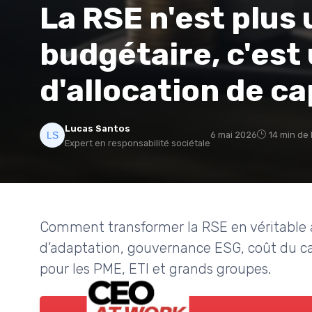
La RSE n'est plus 
budgétaire, c'est
d'allocation de ca
Lucas Santos
6 mai 2026
14 min de 
Expert en responsabilité sociétale
Comment transformer la RSE en véritable al
d’adaptation, gouvernance ESG, coût du cap
pour les PME, ETI et grands groupes.