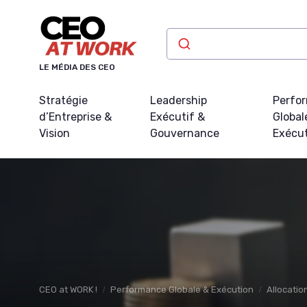
Panneau de gestion des cookies
LE MÉDIA DES CEO
Stratégie
Leadership
Perfo
d’Entreprise &
Exécutif &
Global
Vision
Gouvernance
Exécu
CEO at WORK !
Performance Globale & Exécution
Allocatio