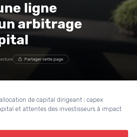
une ligne
 un arbitrage
pital
lecture
Partager cette page
location de capital dirigeant : capex
ital et attentes des investisseurs à impact