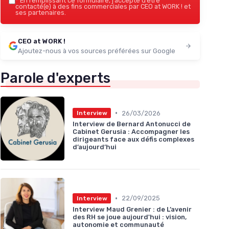
*
En remplissant ce formulaire, j’accepte d’être
contacté(e) à des fins commerciales par CEO at WORK ! et
ses partenaires.
CEO at WORK !
Ajoutez-nous à vos sources préférées sur Google
Parole d'experts
•
26/03/2026
Interview
Interview de Bernard Antonucci de
Cabinet Gerusia : Accompagner les
dirigeants face aux défis complexes
d’aujourd’hui
•
22/09/2025
Interview
Interview Maud Grenier : de L’avenir
des RH se joue aujourd'hui : vision,
autonomie et communauté