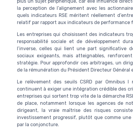
plus un sujet périphérique, car elle influence dire
la perception de l’alignement avec les actionnaire
quels indicateurs RSE méritent réellement d’entr
relatif par rapport aux indicateurs de performance f
Les entreprises qui choisissent des indicateurs tro
responsabilité sociale et de développement dur
l’inverse, celles qui lient une part significativ
sociaux exigeants, mais atteignables, renforcen
stratégie. Pour approfondir ces arbitrages, un diri
de la rémunération du Président Directeur Général 
Le relèvement des seuils CSRD par Omnibus I n
continuent à exiger une intégration crédible des cr
entreprises qui sortent trop vite de la démarche R
de place, notamment lorsque les agences de nota
dirigeant, la vraie maîtrise des risques consis
investissement progressif, plutôt que comme une 
par la conjoncture.