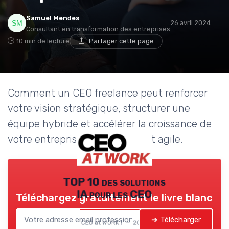
Samuel Mendes
26 avril 2024
Consultant en transformation des entreprises
10 min de lecture
Partager cette page
Comment un CEO freelance peut renforcer
votre vision stratégique, structurer une
équipe hybride et accélérer la croissance de
votre entreprise tout en restant agile.
TOP 10 des solutions
IA pour les CEO
Téléchargez gratuitement le livre blanc
➔ Télécharger
CEO at WORK ! — 2026