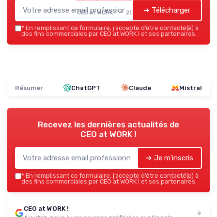
➔ Télécharger
CEO at WORK ! — 2026
*
En remplissant ce formulaire, j’accepte d’être contacté(e) à
des fins commerciales par CEO at WORK ! et ses partenaires.
Résumer
ChatGPT
Claude
Mistral
Recevez les dernières actualités de
CEO at WORK !
➔ Je m'inscris
*
En remplissant ce formulaire, j’accepte d’être contacté(e) à
des fins commerciales par CEO at WORK ! et ses partenaires.
CEO at WORK !