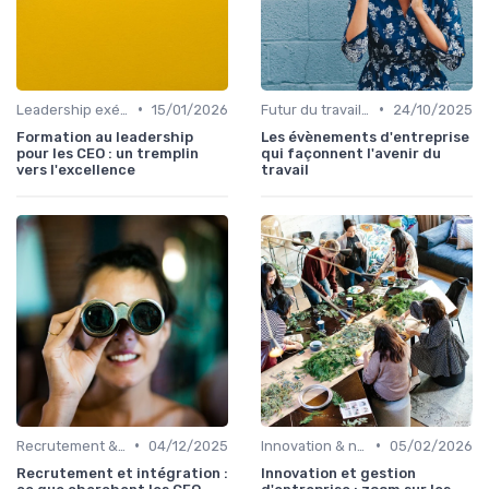
•
•
Leadership exécutif & prise de décision
15/01/2026
Futur du travail & des organisations
24/10/2025
Formation au leadership
Les évènements d'entreprise
pour les CEO : un tremplin
qui façonnent l'avenir du
vers l'excellence
travail
•
•
Recrutement & succession du dirigeant
04/12/2025
Innovation & nouveaux relais de croissance
05/02/2026
Recrutement et intégration :
Innovation et gestion