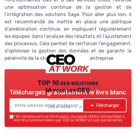
une optimisation continue de la gestion et de
l’intégration des solutions Sage. Pour aller plus loin, il
est recommandé de mettre en place une politique
d’amélioration continue, en impliquant régulièrement
les équipes dans l’analyse des résultats et l’ajustement
des processus. Cela permet de renforcer l’engagement,
d’optimiser la gestion des données et de garantir la
pérennité de la stratégie digitale de l’entreprise.
TOP 10 des solutions
IA pour les CEO
Téléchargez gratuitement le livre blanc
➔ Télécharger
CEO at WORK ! — 2026
*
En remplissant ce formulaire, j’accepte d’être contacté(e) à
des fins commerciales par CEO at WORK ! et ses partenaires.