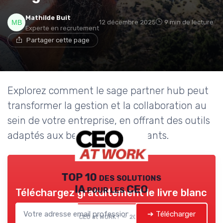
Mathilde Buit
12 décembre 2025
9 min de lecture
Experte en recrutement
Partager cette page
Explorez comment le sage partner hub peut
transformer la gestion et la collaboration au
sein de votre entreprise, en offrant des outils
adaptés aux besoins des dirigeants.
TOP 10 des solutions
IA pour les CEO
Téléchargez gratuitement le livre blanc
➔ Télécharger
CEO at WORK ! — 2026