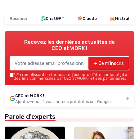
Résumer
ChatGPT
Claude
Mistral
Recevez les dernières actualités de
CEO at WORK !
➔ Je m'inscris
*
En remplissant ce formulaire, j’accepte d’être contacté(e) à
des fins commerciales par CEO at WORK ! et ses partenaires.
CEO at WORK !
Ajoutez-nous à vos sources préférées sur Google
Parole d'experts