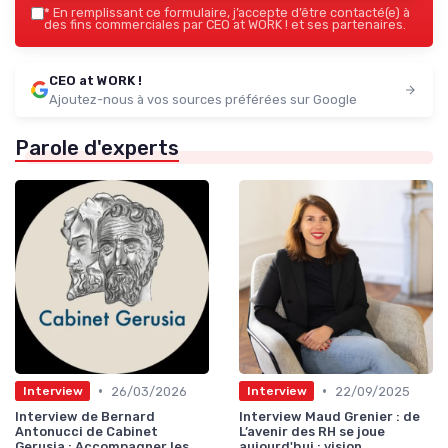
*
En remplissant ce formulaire, j’accepte d’être contacté(e) à
des fins commerciales par CEO at WORK ! et ses partenaires.
CEO at WORK !
Ajoutez-nous à vos sources préférées sur Google
Parole d'experts
•
•
26/03/2026
22/09/2025
Interview
Interview
Interview de Bernard
Interview Maud Grenier : de
Antonucci de Cabinet
L’avenir des RH se joue
Gerusia : Accompagner les
aujourd'hui : vision,