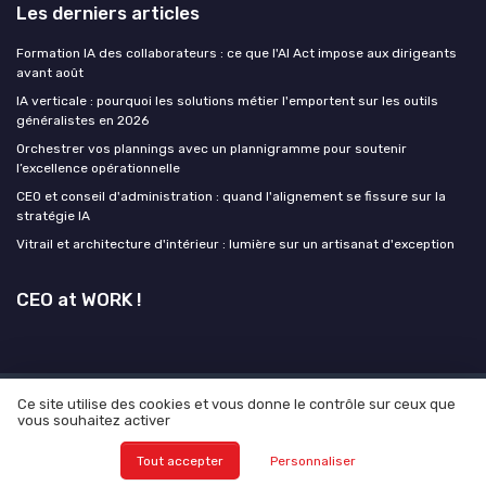
Les derniers articles
Formation IA des collaborateurs : ce que l'AI Act impose aux dirigeants
avant août
IA verticale : pourquoi les solutions métier l'emportent sur les outils
généralistes en 2026
Orchestrer vos plannings avec un plannigramme pour soutenir
l’excellence opérationnelle
CEO et conseil d'administration : quand l'alignement se fissure sur la
stratégie IA
Vitrail et architecture d'intérieur : lumière sur un artisanat d'exception
CEO at WORK !
Ce site utilise des cookies et vous donne le contrôle sur ceux que
Mentions légales
Politique de confidentialité
Grande
vous souhaitez activer
Enquête 2025 sur L'IA et les CEO
© CEO at WORK ! 2026
Tout accepter
Personnaliser