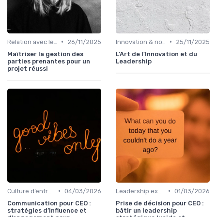
•
•
Relation avec les actionnaires & investisseurs
26/11/2025
Innovation & nouveaux relais de croissance
25/11/2025
Maîtriser la gestion des
L'Art de l'Innovation et du
parties prenantes pour un
Leadership
projet réussi
•
•
Culture d’entreprise & alignement
04/03/2026
Leadership exécutif & prise de décision
01/03/2026
Communication pour CEO :
Prise de décision pour CEO :
stratégies d’influence et
bâtir un leadership