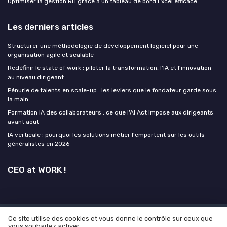
Optimiser la gestion RH grâce à un tableau de bord Excel efficace
Les derniers articles
Structurer une méthodologie de développement logiciel pour une
organisation agile et scalable
Redéfinir le state of work : piloter la transformation, l’IA et l’innovation
au niveau dirigeant
Pénurie de talents en scale-up : les leviers que le fondateur garde sous
la main
Formation IA des collaborateurs : ce que l'AI Act impose aux dirigeants
avant août
IA verticale : pourquoi les solutions métier l'emportent sur les outils
généralistes en 2026
CEO at WORK !
Ce site utilise des cookies et vous donne le contrôle sur ceux que
Mentions légales
Politique de confidentialité
Grande
vous souhaitez activer