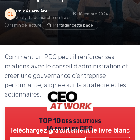
Chloé Larivière
19 décembre 2024
Analyste du marché du travail
11 min de lecture
Partager cette page
Comment un PDG peut il renforcer ses
relations avec le conseil d’administration et
créer une gouvernance d’entreprise
performante, alignée sur la stratégie et les
actionnaires.
TOP 10 des solutions
IA pour les CEO
Téléchargez gratuitement le livre blanc