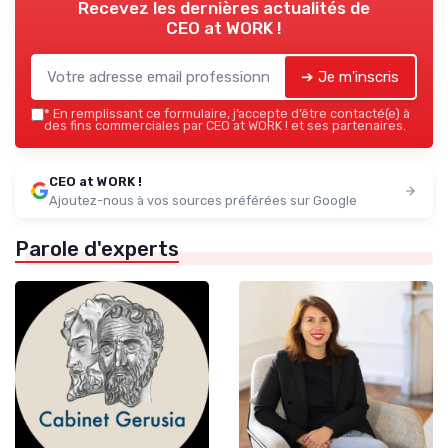
Recevez les dernières actualités de
CEO at WORK !
➔ Je m'inscris
*
En remplissant ce formulaire, j’accepte d’être contacté(e) à
des fins commerciales par CEO at WORK ! et ses partenaires.
CEO at WORK !
Ajoutez-nous à vos sources préférées sur Google
Parole d'experts