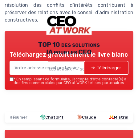
résolution des conflits d’intérêts contribuent à
préserver des relations avec le conseil d’administration
constructives.
TOP 10 des solutions
IA pour les CEO
Téléchargez gratuitement le livre blanc
➔ Télécharger
CEO at WORK ! — 2026
*
En remplissant ce formulaire, j’accepte d’être contacté(e) à
des fins commerciales par CEO at WORK ! et ses partenaires.
Résumer
ChatGPT
Claude
Mistral