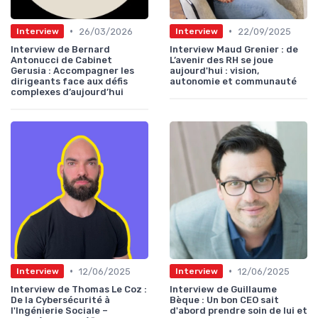
•
•
26/03/2026
22/09/2025
Interview
Interview
Interview de Bernard
Interview Maud Grenier : de
Antonucci de Cabinet
L’avenir des RH se joue
Gerusia : Accompagner les
aujourd'hui : vision,
dirigeants face aux défis
autonomie et communauté
complexes d’aujourd’hui
•
•
12/06/2025
12/06/2025
Interview
Interview
Interview de Thomas Le Coz :
Interview de Guillaume
De la Cybersécurité à
Bèque : Un bon CEO sait
l'Ingénierie Sociale –
d'abord prendre soin de lui et