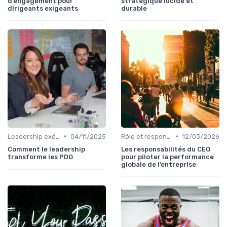
d’engagement pour
stratégique lucide et
dirigeants exigeants
durable
•
•
Leadership exécutif & prise de décision
04/11/2025
Rôle et responsabilités du CEO
12/03/2026
Comment le leadership
Les responsabilités du CEO
transforme les PDG
pour piloter la performance
globale de l’entreprise