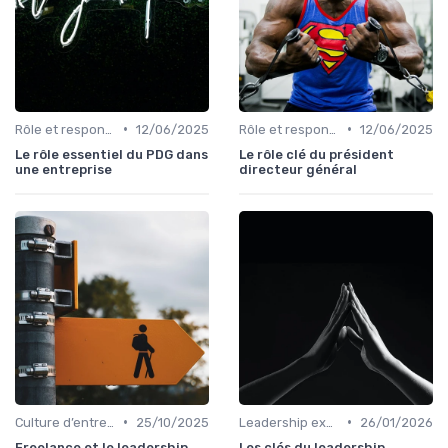
•
•
Rôle et responsabilités du CEO
12/06/2025
Rôle et responsabilités du CEO
12/06/2025
Le rôle essentiel du PDG dans
Le rôle clé du président
une entreprise
directeur général
•
•
Culture d’entreprise & alignement
25/10/2025
Leadership exécutif & prise de décision
26/01/2026
Freelance et le leadership
Les clés du leadership