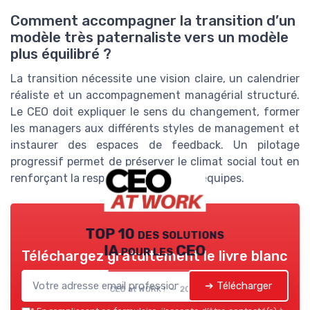
Comment accompagner la transition d’un
modèle très paternaliste vers un modèle
plus équilibré ?
La transition nécessite une vision claire, un calendrier
réaliste et un accompagnement managérial structuré.
Le CEO doit expliquer le sens du changement, former
les managers aux différents styles de management et
instaurer des espaces de feedback. Un pilotage
progressif permet de préserver le climat social tout en
renforçant la responsabilisation des équipes.
TOP 10 des solutions
IA pour les CEO
Téléchargez gratuitement le livre blanc
➔ Télécharger
CEO at WORK ! — 2026