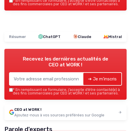
*
En remplissant ce formulaire, j’accepte d’être contacté(e) à
des fins commerciales par CEO at WORK ! et ses partenaires.
Résumer
ChatGPT
Claude
Mistral
Recevez les dernières actualités de
CEO at WORK !
➔ Je m'inscris
*
En remplissant ce formulaire, j’accepte d’être contacté(e) à
des fins commerciales par CEO at WORK ! et ses partenaires.
CEO at WORK !
Ajoutez-nous à vos sources préférées sur Google
Parole d'experts