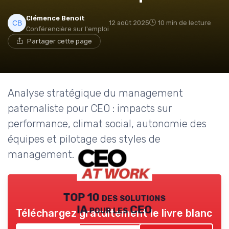
Clémence Benoit
12 août 2025
10 min de lecture
Conférencière sur l'emploi
Partager cette page
Analyse stratégique du management
paternaliste pour CEO : impacts sur
performance, climat social, autonomie des
équipes et pilotage des styles de
management.
TOP 10 des solutions
IA pour les CEO
Téléchargez gratuitement le livre blanc