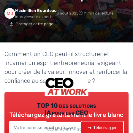
Maximilien Bourdeau
3 août 2025
11 min de lecture
Intervieweur expert
Partager cette page
Comment un CEO peut-il structurer et
incarner un esprit entrepreneurial exigeant
pour créer de la valeur, innover et renforcer la
confiance au sein de l’entreprise ?
TOP 10 des solutions
IA pour les CEO
Téléchargez gratuitement le livre blanc
➔ Télécharger
CEO at WORK ! — 2026