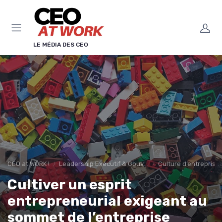
Panneau de gestion des cookies
LE MÉDIA DES CEO
CEO at WORK !
Leadership Exécutif & Gouvernance
Culture d’entreprise
Cultiver un esprit
entrepreneurial exigeant au
sommet de l’entreprise