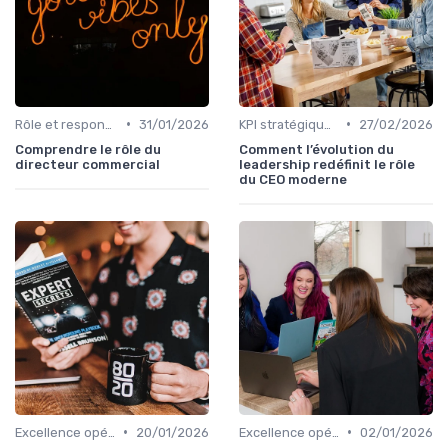
•
•
Rôle et responsabilités du CEO
31/01/2026
KPI stratégiques & reporting exécutif
27/02/2026
Comprendre le rôle du
Comment l’évolution du
directeur commercial
leadership redéfinit le rôle
du CEO moderne
•
•
Excellence opérationnelle
20/01/2026
Excellence opérationnelle
02/01/2026