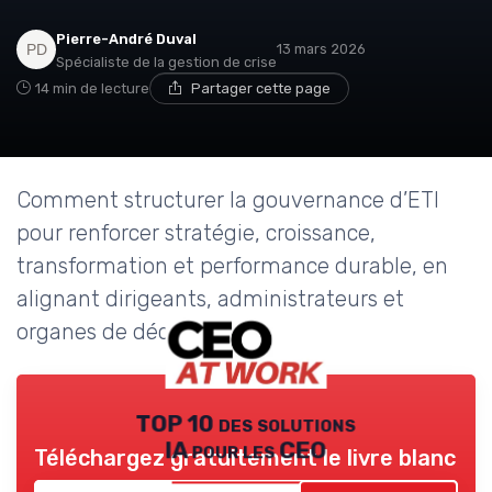
Pierre-André Duval
13 mars 2026
Spécialiste de la gestion de crise
14 min de lecture
Partager cette page
Comment structurer la gouvernance d’ETI
pour renforcer stratégie, croissance,
transformation et performance durable, en
alignant dirigeants, administrateurs et
organes de décision.
TOP 10 des solutions
IA pour les CEO
Téléchargez gratuitement le livre blanc