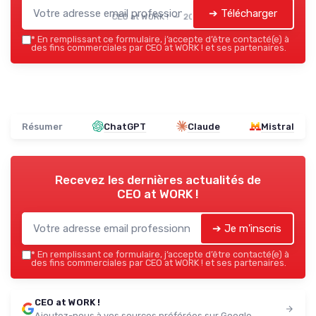
➔ Télécharger
CEO at WORK ! — 2026
*
En remplissant ce formulaire, j’accepte d’être contacté(e) à
des fins commerciales par CEO at WORK ! et ses partenaires.
Résumer
ChatGPT
Claude
Mistral
Recevez les dernières actualités de
CEO at WORK !
➔ Je m'inscris
*
En remplissant ce formulaire, j’accepte d’être contacté(e) à
des fins commerciales par CEO at WORK ! et ses partenaires.
CEO at WORK !
Ajoutez-nous à vos sources préférées sur Google