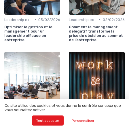
•
•
Leadership exécutif & prise de décision
03/02/2026
Leadership exécutif & prise de décision
02/02/2026
Optimiser la gestion et le
Comment le management
management pour un
délégatif transforme la
leadership efficace en
prise de décision au sommet
entreprise
de l’entreprise
Ce site utilise des cookies et vous donne le contrôle sur ceux que
vous souhaitez activer
•
•
Vision stratégique & ambition long terme
29/01/2026
Culture d’entreprise & alignement
22/12/2025
Présentation entreprise :
Comment les valeurs
Tout accepter
Personnaliser
valoriser l'identité et la
d’entreprise façonnent la
vision auprès des parties
culture et la performance