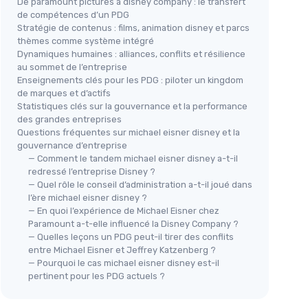
De paramount pictures à disney company : le transfert
de compétences d’un PDG
Stratégie de contenus : films, animation disney et parcs
thèmes comme système intégré
Dynamiques humaines : alliances, conflits et résilience
au sommet de l’entreprise
Enseignements clés pour les PDG : piloter un kingdom
de marques et d’actifs
Statistiques clés sur la gouvernance et la performance
des grandes entreprises
Questions fréquentes sur michael eisner disney et la
gouvernance d’entreprise
— Comment le tandem michael eisner disney a-t-il
redressé l’entreprise Disney ?
— Quel rôle le conseil d’administration a-t-il joué dans
l’ère michael eisner disney ?
— En quoi l’expérience de Michael Eisner chez
Paramount a-t-elle influencé la Disney Company ?
— Quelles leçons un PDG peut-il tirer des conflits
entre Michael Eisner et Jeffrey Katzenberg ?
— Pourquoi le cas michael eisner disney est-il
pertinent pour les PDG actuels ?