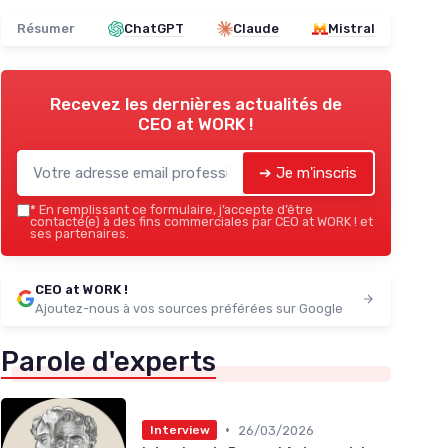
Résumer
ChatGPT
Claude
Mistral
Recevez les dernières actualités de
CEO at WORK !
➔ Je m'inscris
*
En remplissant ce formulaire, j’accepte d’être
contacté(e) à des fins commerciales par CEO at WORK ! et
ses partenaires.
CEO at WORK !
Ajoutez-nous à vos sources préférées sur Google
Parole d'experts
•
26/03/2026
Interview