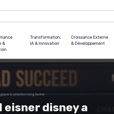
rmance
Transformation,
Croissance Externe
e &
IA & Innovation
& Développement
tion
égique & ambition long terme
eisner disney a