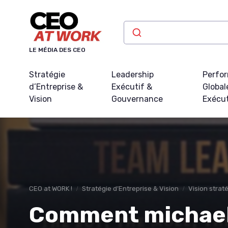
Panneau de gestion des cookies
LE MÉDIA DES CEO
Stratégie
Leadership
Perfo
d’Entreprise &
Exécutif &
Global
Vision
Gouvernance
Exécu
CEO at WORK !
Stratégie d’Entreprise & Vision
Vision strat
Comment michael 