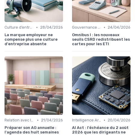
•
•
Culture d’entreprise & alignement
28/04/2026
Gouvernance d’entreprise
24/04/2026
La marque employeur ne
Omnibus I : les nouveaux
compense plus une culture
seuils CSRD redistribuent les
d'entreprise absente
cartes pour les ETI
•
•
Relation avec les actionnaires & investisseurs
21/04/2026
Intelligence Artificielle & stratégie
20/04/2026
Préparer son AG annuelle :
AI Act : l'échéance du 2 août
l'agenda des huit semaines
2026 que les dirigeants ne