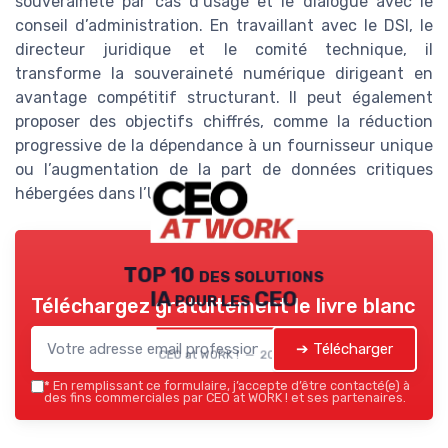
souveraineté par cas d’usage et le dialogue avec le
conseil d’administration. En travaillant avec le DSI, le
directeur juridique et le comité technique, il
transforme la souveraineté numérique dirigeant en
avantage compétitif structurant. Il peut également
proposer des objectifs chiffrés, comme la réduction
progressive de la dépendance à un fournisseur unique
ou l’augmentation de la part de données critiques
hébergées dans l’Union européenne.
TOP 10 des solutions
IA pour les CEO
Téléchargez gratuitement le livre blanc
➔ Télécharger
CEO at WORK ! — 2026
*
En remplissant ce formulaire, j’accepte d’être contacté(e) à
des fins commerciales par CEO at WORK ! et ses partenaires.