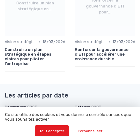
Renforcer la
Construire un plan
gouvernance d’ETI
stratégique en...
pour...
•
•
Vision stratégique & ambition long terme
18/03/2026
Vision stratégique & ambition long terme
13/03/2026
Construire un plan
Renforcer la gouvernance
stratégique en étapes
d’ETI pour accélérer une
claires pour piloter
croissance durable
l’entreprise
Les articles par date
Septembre 2023
Octobre 2023
Ce site utilise des cookies et vous donne le contrôle sur ceux que
Novembre 2023
Décembre 2023
vous souhaitez activer
Janvier 2024
Février 2024
Tout accepter
Personnaliser
Mars 2024
Avril 2024