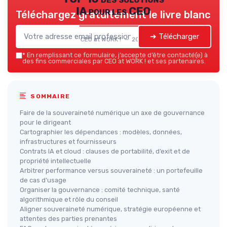
IA pour les CEO
Téléchargez gratuitement le livre blanc
➔ Télécharger
CEO at WORK ! — 2026
*
En remplissant ce formulaire, j’accepte d’être contacté(e) à
des fins commerciales par CEO at WORK ! et ses partenaires.
SOMMAIRE
Faire de la souveraineté numérique un axe de gouvernance
pour le dirigeant
Cartographier les dépendances : modèles, données,
infrastructures et fournisseurs
Contrats IA et cloud : clauses de portabilité, d’exit et de
propriété intellectuelle
Arbitrer performance versus souveraineté : un portefeuille
de cas d’usage
Organiser la gouvernance : comité technique, santé
algorithmique et rôle du conseil
Aligner souveraineté numérique, stratégie européenne et
attentes des parties prenantes