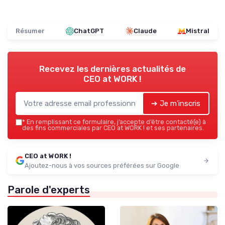
Résumer
ChatGPT
Claude
Mistral
Recevez les dernières actualités de
CEO at WORK !
➔ Je m'inscris
*
En remplissant ce formulaire, j’accepte d’être contacté(e) à
des fins commerciales par CEO at WORK ! et ses partenaires.
CEO at WORK !
Ajoutez-nous à vos sources préférées sur Google
Parole d'experts