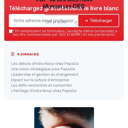
IA pour les CEO
Téléchargez gratuitement le livre blanc
➔ Télécharger
CEO at WORK ! — 2026
*
En remplissant ce formulaire, j’accepte d’être contacté(e) à
des fins commerciales par CEO at WORK ! et ses partenaires.
SOMMAIRE
Les débuts d'Indra Nooyi chez PepsiCo
Une vision stratégique pour PepsiCo
Leadership et gestion du changement
Impact sur la culture d'entreprise
Les défis rencontrés et surmontés
L'héritage d'Indra Nooyi chez PepsiCo