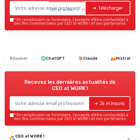
➔ Télécharger
CEO at WORK ! — 2026
*
En remplissant ce formulaire, j’accepte d’être contacté(e) à
des fins commerciales par CEO at WORK ! et ses partenaires.
Résumer
ChatGPT
Claude
Mistral
Recevez les dernières actualités de
CEO at WORK !
➔ Je m'inscris
*
En remplissant ce formulaire, j’accepte d’être contacté(e) à
des fins commerciales par CEO at WORK ! et ses partenaires.
CEO at WORK !