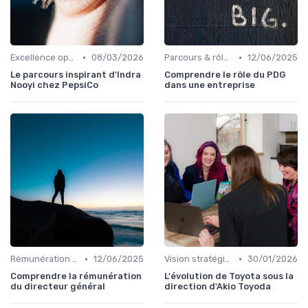
•
•
Excellence opérationnelle
08/03/2026
Parcours & rôle du CEO
12/06/2025
Le parcours inspirant d'Indra
Comprendre le rôle du PDG
Nooyi chez PepsiCo
dans une entreprise
•
•
Rémunération & incentives exécutifs
12/06/2025
Vision stratégique & ambition long terme
30/01/2026
Comprendre la rémunération
L'évolution de Toyota sous la
du directeur général
direction d'Akio Toyoda