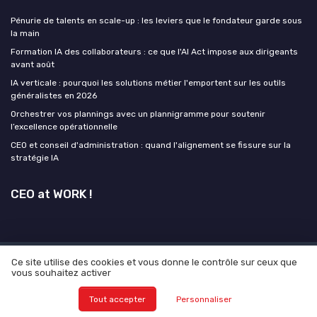
Pénurie de talents en scale-up : les leviers que le fondateur garde sous
la main
Formation IA des collaborateurs : ce que l'AI Act impose aux dirigeants
avant août
IA verticale : pourquoi les solutions métier l'emportent sur les outils
généralistes en 2026
Orchestrer vos plannings avec un plannigramme pour soutenir
l’excellence opérationnelle
CEO et conseil d'administration : quand l'alignement se fissure sur la
stratégie IA
CEO at WORK !
Ce site utilise des cookies et vous donne le contrôle sur ceux que
Mentions légales
Politique de confidentialité
Grande
vous souhaitez activer
Enquête 2025 sur L'IA et les CEO
© CEO at WORK ! 2026
Tout accepter
Personnaliser