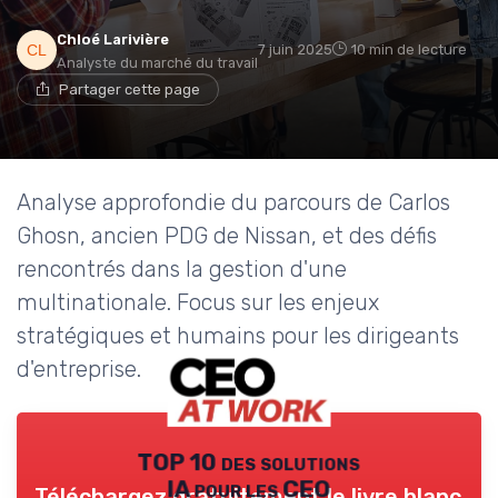
Chloé Larivière
7 juin 2025
10 min de lecture
Analyste du marché du travail
Partager cette page
Analyse approfondie du parcours de Carlos
Ghosn, ancien PDG de Nissan, et des défis
rencontrés dans la gestion d'une
multinationale. Focus sur les enjeux
stratégiques et humains pour les dirigeants
d'entreprise.
TOP 10 des solutions
IA pour les CEO
Téléchargez gratuitement le livre blanc