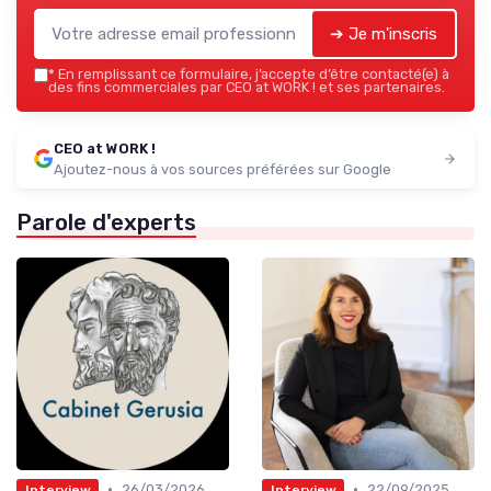
➔ Je m'inscris
*
En remplissant ce formulaire, j’accepte d’être contacté(e) à
des fins commerciales par CEO at WORK ! et ses partenaires.
CEO at WORK !
Ajoutez-nous à vos sources préférées sur Google
Parole d'experts
•
•
26/03/2026
22/09/2025
Interview
Interview