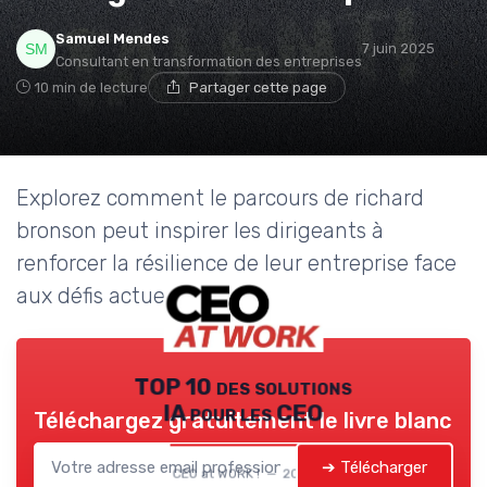
Samuel Mendes
7 juin 2025
Consultant en transformation des entreprises
10 min de lecture
Partager cette page
Explorez comment le parcours de richard
bronson peut inspirer les dirigeants à
renforcer la résilience de leur entreprise face
aux défis actuels.
TOP 10 des solutions
IA pour les CEO
Téléchargez gratuitement le livre blanc
➔ Télécharger
CEO at WORK ! — 2026