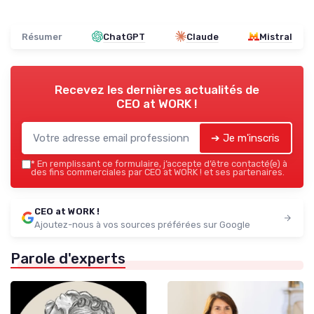
Résumer
ChatGPT
Claude
Mistral
Recevez les dernières actualités de
CEO at WORK !
➔ Je m'inscris
*
En remplissant ce formulaire, j’accepte d’être contacté(e) à
des fins commerciales par CEO at WORK ! et ses partenaires.
CEO at WORK !
Ajoutez-nous à vos sources préférées sur Google
Parole d'experts