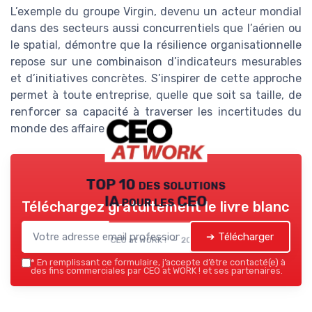
L’exemple du groupe Virgin, devenu un acteur mondial
dans des secteurs aussi concurrentiels que l’aérien ou
le spatial, démontre que la résilience organisationnelle
repose sur une combinaison d’indicateurs mesurables
et d’initiatives concrètes. S’inspirer de cette approche
permet à toute entreprise, quelle que soit sa taille, de
renforcer sa capacité à traverser les incertitudes du
monde des affaires.
TOP 10 des solutions
IA pour les CEO
Téléchargez gratuitement le livre blanc
➔ Télécharger
CEO at WORK ! — 2026
*
En remplissant ce formulaire, j’accepte d’être contacté(e) à
des fins commerciales par CEO at WORK ! et ses partenaires.