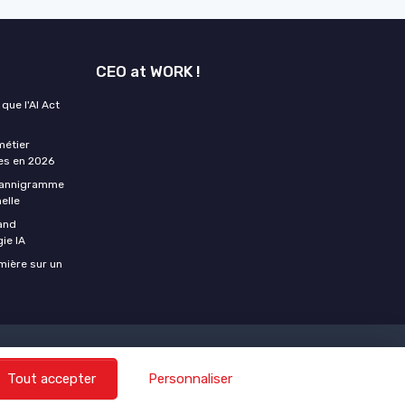
CEO at WORK !
que l'AI Act
métier
tes en 2026
plannigramme
elle
uand
gie IA
umière sur un
t les CEO
Tout accepter
Personnaliser