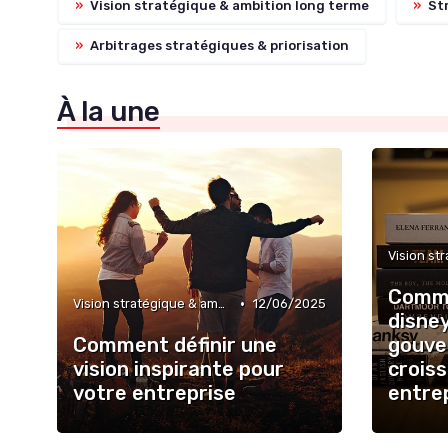
»
Vision stratégique & ambition long terme
»
Str
»
Arbitrages stratégiques & priorisation
À la une
Comme
•
Vision stratégique & ambition long terme
12/06/2025
disne
Comment définir une
gouve
vision inspirante pour
crois
votre entreprise
entrep