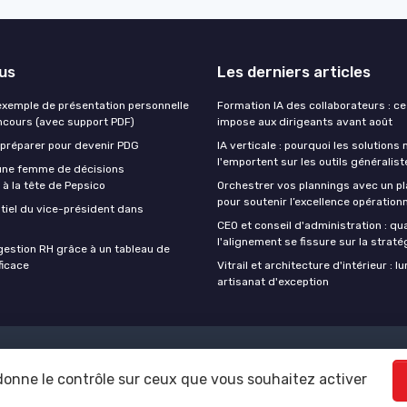
lus
Les derniers articles
exemple de présentation personnelle
Formation IA des collaborateurs : ce 
oncours (avec support PDF)
impose aux dirigeants avant août
préparer pour devenir PDG
IA verticale : pourquoi les solutions 
l'emportent sur les outils généralis
 une femme de décisions
à la tête de Pepsico
Orchestrer vos plannings avec un 
pour soutenir l’excellence opérationn
ntiel du vice-président dans
CEO et conseil d'administration : q
l'alignement se fissure sur la straté
gestion RH grâce à un tableau de
ficace
Vitrail et architecture d'intérieur : l
artisanat d'exception
 légales
Politique de confidentialité
Grande Enquête 2025 sur L'IA e
 donne le contrôle sur ceux que vous souhaitez activer
© CEO at WORK ! 2026