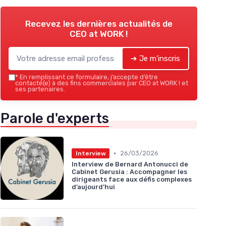
Recevez les dernières actualités de
CEO at WORK !
➔ Je m'inscris
*
En remplissant ce formulaire, j’accepte d’être
contacté(e) à des fins commerciales par CEO at WORK ! et
ses partenaires.
Parole d'experts
•
26/03/2026
Interview
Interview de Bernard Antonucci de
Cabinet Gerusia : Accompagner les
dirigeants face aux défis complexes
d’aujourd’hui