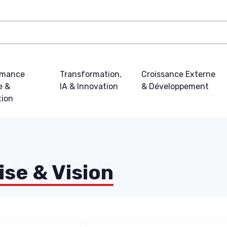
rmance
Transformation,
Croissance Externe
e &
IA & Innovation
& Développement
tion
ise & Vision