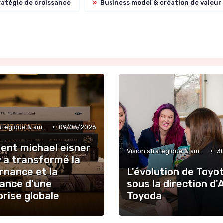
atégie de croissance
»
Business model & création de valeur
•
Vision stratégique & ambition long terme
09/03/2026
nt michael eisner
•
Vision stratégique & ambition long terme
3
y a transformé la
rnance et la
L'évolution de Toyo
sance d’une
sous la direction d'
rise globale
Toyoda