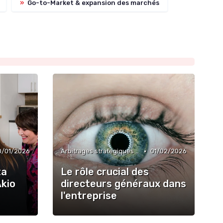
»
Go-to-Market & expansion des marchés
•
0/01/2026
Arbitrages stratégiques & priorisation
01/02/2026
ta
Le rôle crucial des
Akio
directeurs généraux dans
l'entreprise