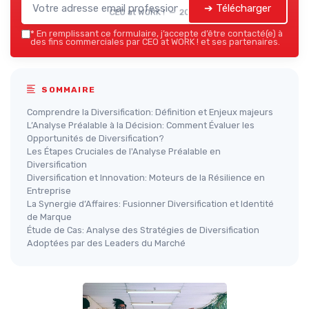
➔ Télécharger
CEO at WORK ! — 2026
*
En remplissant ce formulaire, j’accepte d’être contacté(e) à
des fins commerciales par CEO at WORK ! et ses partenaires.
SOMMAIRE
Comprendre la Diversification: Définition et Enjeux majeurs
L’Analyse Préalable à la Décision: Comment Évaluer les
Opportunités de Diversification?
Les Étapes Cruciales de l'Analyse Préalable en
Diversification
Diversification et Innovation: Moteurs de la Résilience en
Entreprise
La Synergie d’Affaires: Fusionner Diversification et Identité
de Marque
Étude de Cas: Analyse des Stratégies de Diversification
Adoptées par des Leaders du Marché