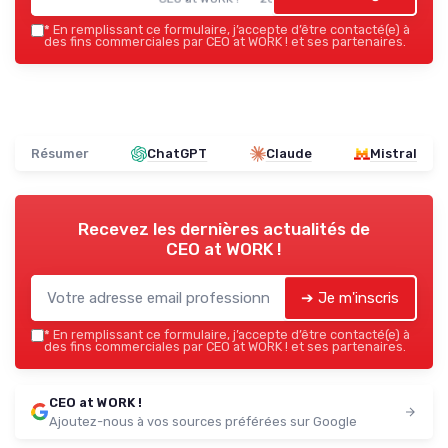
*
En remplissant ce formulaire, j’accepte d’être contacté(e) à
des fins commerciales par CEO at WORK ! et ses partenaires.
Résumer
ChatGPT
Claude
Mistral
Recevez les dernières actualités de
CEO at WORK !
➔ Je m'inscris
*
En remplissant ce formulaire, j’accepte d’être contacté(e) à
des fins commerciales par CEO at WORK ! et ses partenaires.
CEO at WORK !
Ajoutez-nous à vos sources préférées sur Google