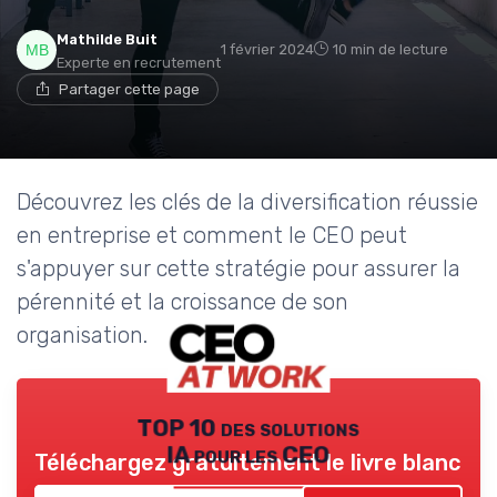
Mathilde Buit
1 février 2024
10 min de lecture
Experte en recrutement
Partager cette page
Découvrez les clés de la diversification réussie
en entreprise et comment le CEO peut
s'appuyer sur cette stratégie pour assurer la
pérennité et la croissance de son
organisation.
TOP 10 des solutions
IA pour les CEO
Téléchargez gratuitement le livre blanc