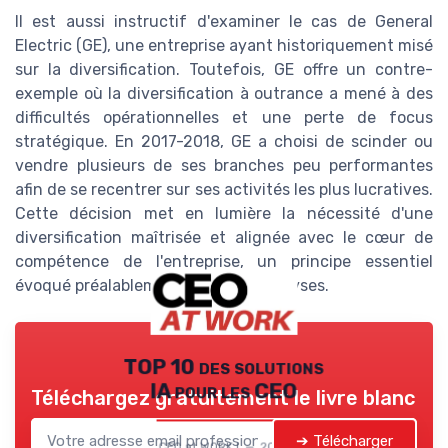
Il est aussi instructif d'examiner le cas de General
Electric (GE), une entreprise ayant historiquement misé
sur la diversification. Toutefois, GE offre un contre-
exemple où la diversification à outrance a mené à des
difficultés opérationnelles et une perte de focus
stratégique. En 2017-2018, GE a choisi de scinder ou
vendre plusieurs de ses branches peu performantes
afin de se recentrer sur ses activités les plus lucratives.
Cette décision met en lumière la nécessité d'une
diversification maîtrisée et alignée avec le cœur de
compétence de l'entreprise, un principe essentiel
évoqué préalablement dans nos analyses.
TOP 10 des solutions
IA pour les CEO
Téléchargez gratuitement le livre blanc
➔ Télécharger
CEO at WORK ! — 2026