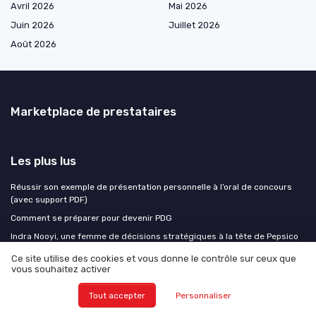
Avril 2026
Mai 2026
Juin 2026
Juillet 2026
Août 2026
Marketplace de prestataires
Les plus lus
Réussir son exemple de présentation personnelle à l’oral de concours
(avec support PDF)
Comment se préparer pour devenir PDG
Indra Nooyi, une femme de décisions stratégiques à la tête de Pepsico
Le rôle essentiel du vice-président dans l'entreprise
Ce site utilise des cookies et vous donne le contrôle sur ceux que
vous souhaitez activer
Optimiser la gestion RH grâce à un tableau de bord Excel efficace
Tout accepter
Personnaliser
Les derniers articles