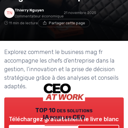
Thierry Nguyen
21 novembre 2025
Commentateur économique
11 min de lecture
Partager cette page
Explorez comment le business mag fr
accompagne les chefs d’entreprise dans la
gestion, l’innovation et la prise de décision
stratégique grâce à des analyses et conseils
adaptés.
TOP 10 des solutions
IA pour les CEO
Téléchargez gratuitement le livre blanc