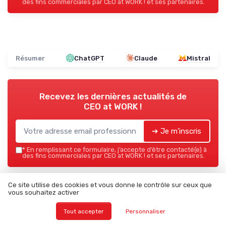
des fins commerciales par CEO at WORK ! et ses partenaires.
Résumer
ChatGPT
Claude
Mistral
Recevez les dernières actualités de
CEO at WORK !
➔ Je m'inscris
*
En remplissant ce formulaire, j’accepte d’être contacté(e) à
des fins commerciales par CEO at WORK ! et ses partenaires.
CEO at WORK !
Ce site utilise des cookies et vous donne le contrôle sur ceux que
vous souhaitez activer
Ajoutez-nous à vos sources préférées sur Google
Tout accepter
Personnaliser
Parole d'experts