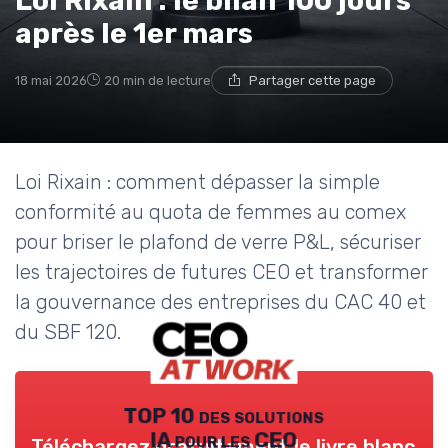
Loi Rixain : le bilan 100 jours
après le 1er mars
18 mai 2026
20 min de lecture
Partager cette page
Loi Rixain : comment dépasser la simple
conformité au quota de femmes au comex
pour briser le plafond de verre P&L, sécuriser
les trajectoires de futures CEO et transformer
la gouvernance des entreprises du CAC 40 et
du SBF 120.
TOP 10 des solutions
IA pour les CEO
Téléchargez gratuitement le livre blanc