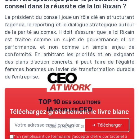
conseil dans la réussite de la loi Rixain ?
Le président du conseil joue un rôle clé en structurant
l’agenda, le reporting et le dialogue stratégique autour
de la parité au comex. Il doit s’assurer que la loi Rixain
est traitée comme un sujet de gouvernance et de
performance, et non comme un simple enjeu de
conformité. En arbitrant les priorités et en exigeant
des plans d’action concrets, il peut faire de l’égalité
femmes hommes un levier de transformation durable
de l’entreprise.
TOP 10 des solutions
IA pour les CEO
Téléchargez gratuitement le livre blanc
➔ Télécharger
CEO at WORK ! — 2026
*
En remplissant ce formulaire, j’accepte d’être contacté(e) à