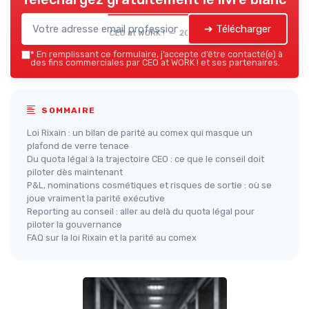
➔ Télécharger
CEO at WORK ! — 2026
*
En remplissant ce formulaire, j’accepte d’être contacté(e) à
des fins commerciales par CEO at WORK ! et ses partenaires.
SOMMAIRE
Loi Rixain : un bilan de parité au comex qui masque un
plafond de verre tenace
Du quota légal à la trajectoire CEO : ce que le conseil doit
piloter dès maintenant
P&L, nominations cosmétiques et risques de sortie : où se
joue vraiment la parité exécutive
Reporting au conseil : aller au delà du quota légal pour
piloter la gouvernance
FAQ sur la loi Rixain et la parité au comex