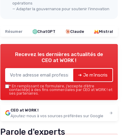
opérations
— Adapter la gouvernance pour soutenir l’innovation
Résumer
ChatGPT
Claude
Mistral
Recevez les dernières actualités de
CEO at WORK !
➔ Je m'inscris
*
En remplissant ce formulaire, j’accepte d’être
contacté(e) à des fins commerciales par CEO at WORK ! et
ses partenaires.
CEO at WORK !
Ajoutez-nous à vos sources préférées sur Google
Parole d'experts