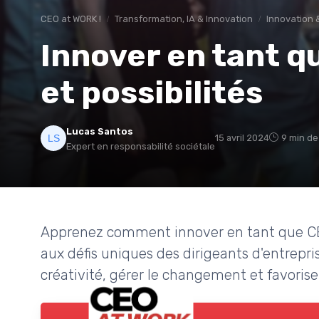
CEO at WORK !
Transformation, IA & Innovation
Innovation 
Innover en tant qu
et possibilités
Lucas Santos
15 avril 2024
9 min de
Expert en responsabilité sociétale
Apprenez comment innover en tant que CEO
aux défis uniques des dirigeants d'entrepri
créativité, gérer le changement et favorise