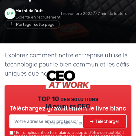
Mathilde Buit
1 novembre 2023
7 min de lecture
Experte en recrutement
Partager cette page
Explorez comment notre entreprise utilise la
technologie pour le bien commun et les défis
uniques que nous rencontrons.
TOP 10 des solutions
IA pour les CEO
Téléchargez gratuitement le livre blanc
➔ Télécharger
CEO at WORK ! — 2026
*
En remplissant ce formulaire, j’accepte d’être contacté(e) à