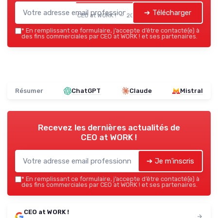
➔ Télécharger
CEO at WORK ! — 2026
*
En remplissant ce formulaire, j’accepte d’être contacté(e) à
des fins commerciales par CEO at WORK ! et ses partenaires.
Résumer
ChatGPT
Claude
Mistral
Recevez les dernières actualités de
CEO at WORK !
➔ Je m'inscris
*
En remplissant ce formulaire, j’accepte d’être contacté(e) à
des fins commerciales par CEO at WORK ! et ses partenaires.
CEO at WORK !