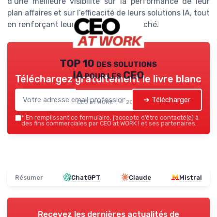
d’une meilleure visibilité sur la performance de leur
plan affaires et sur l’efficacité de leurs solutions IA, tout
en renforçant leur position sur le marché.
TOP 10 des solutions
IA pour les CEO
Téléchargez gratuitement le livre blanc
➔ Télécharger
CEO at WORK ! — 2026
*
En remplissant ce formulaire, j’accepte d’être contacté(e) à
des fins commerciales par CEO at WORK ! et ses partenaires.
Résumer
ChatGPT
Claude
Mistral
Recevez les dernières actualités de