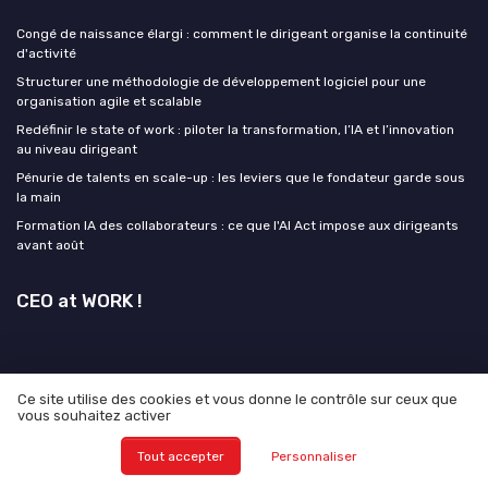
Congé de naissance élargi : comment le dirigeant organise la continuité
d'activité
Structurer une méthodologie de développement logiciel pour une
organisation agile et scalable
Redéfinir le state of work : piloter la transformation, l’IA et l’innovation
au niveau dirigeant
Pénurie de talents en scale-up : les leviers que le fondateur garde sous
la main
Formation IA des collaborateurs : ce que l'AI Act impose aux dirigeants
avant août
CEO at WORK !
Ce site utilise des cookies et vous donne le contrôle sur ceux que
Mentions légales
Politique de confidentialité
Grande
vous souhaitez activer
Enquête 2025 sur L'IA et les CEO
Tout accepter
Personnaliser
© CEO at WORK ! 2026