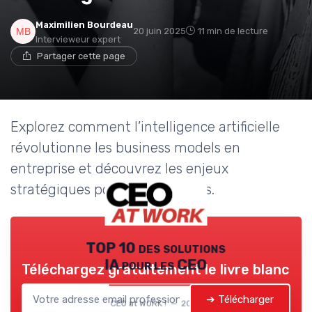
Maximilien Bourdeau
20 juin 2025
11 min de lecture
Intervieweur expert
Partager cette page
Explorez comment l’intelligence artificielle
révolutionne les business models en
entreprise et découvrez les enjeux
stratégiques pour les dirigeants.
TOP 10 des solutions
IA pour les CEO
Téléchargez gratuitement le livre blanc
➔ Télécharger
CEO at WORK ! — 2026