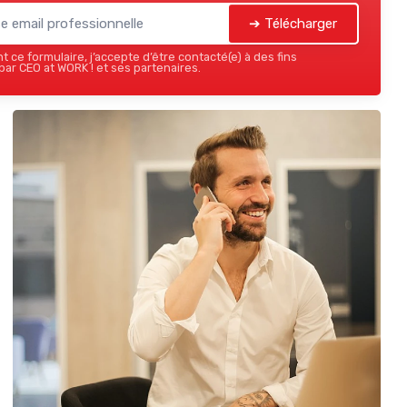
➔ Télécharger
 ce formulaire, j’accepte d’être contacté(e) à des fins
ar CEO at WORK ! et ses partenaires.