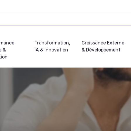
rmance
Transformation,
Croissance Externe
e &
IA & Innovation
& Développement
tion