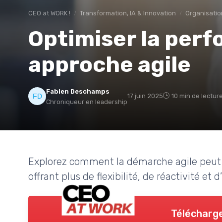
CEO at WORK !
Transformation, IA & Innovation
Organisatio
Optimiser la per
approche agile
Fabien Deschamps
17 juin 2025
10 min de lectur
Chroniqueur en leadership
Explorez comment la démarche agile peut r
offrant plus de flexibilité, de réactivité et 
Télécharge