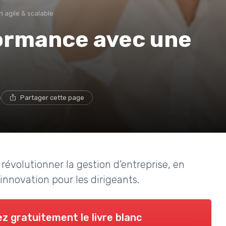
n agile & scalable
formance avec une
e
Partager cette page
évolutionner la gestion d’entreprise, en
d’innovation pour les dirigeants.
z gratuitement le livre blanc