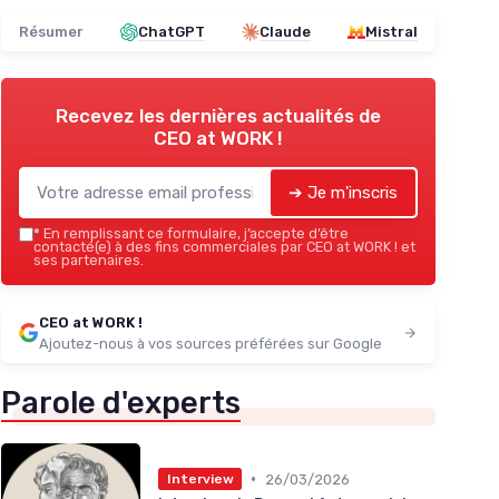
Résumer
ChatGPT
Claude
Mistral
Recevez les dernières actualités de
CEO at WORK !
➔ Je m'inscris
*
En remplissant ce formulaire, j’accepte d’être
contacté(e) à des fins commerciales par CEO at WORK ! et
ses partenaires.
CEO at WORK !
Ajoutez-nous à vos sources préférées sur Google
Parole d'experts
•
26/03/2026
Interview