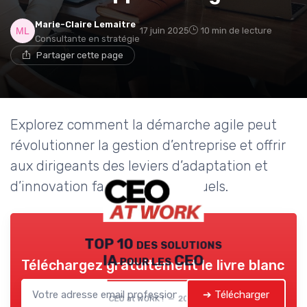
Marie-Claire Lemaitre
17 juin 2025
10 min de lecture
Consultante en stratégie
Partager cette page
Explorez comment la démarche agile peut
révolutionner la gestion d’entreprise et offrir
aux dirigeants des leviers d’adaptation et
d’innovation face aux défis actuels.
TOP 10 des solutions
IA pour les CEO
Téléchargez gratuitement le livre blanc
➔ Télécharger
CEO at WORK ! — 2026