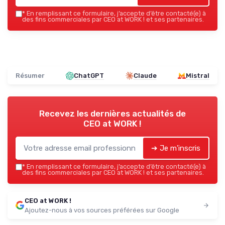
*
En remplissant ce formulaire, j’accepte d’être contacté(e) à
des fins commerciales par CEO at WORK ! et ses partenaires.
Résumer
ChatGPT
Claude
Mistral
Recevez les dernières actualités de
CEO at WORK !
➔ Je m'inscris
*
En remplissant ce formulaire, j’accepte d’être contacté(e) à
des fins commerciales par CEO at WORK ! et ses partenaires.
CEO at WORK !
Ajoutez-nous à vos sources préférées sur Google