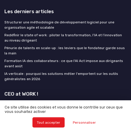
Les derniers articles
Structurer une méthodologie de développement logiciel pour une
organisation agile et scalable
Redéfinir le state of work : piloter la transformation, l’IA et l’innovation
au niveau dirigeant
Pénurie de talents en scale-up : les leviers que le fondateur garde sous
la main
Formation IA des collaborateurs : ce que l'AI Act impose aux dirigeants
avant août
IA verticale : pourquoi les solutions métier l'emportent sur les outils
généralistes en 2026
CEO at WORK !
Ce site utilise des cookies et vous donne le contrôle sur ceux que
vous souhaitez activer
Tout accepter
Personnaliser
Mentions légales
Politique de confidentialité
Grande
Enquête 2025 sur L'IA et les CEO