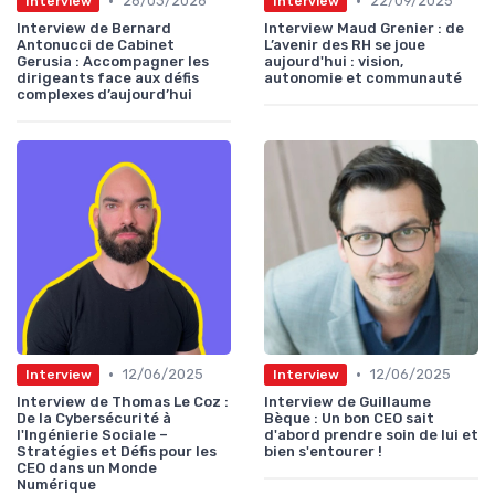
•
•
26/03/2026
22/09/2025
Interview
Interview
Interview de Bernard
Interview Maud Grenier : de
Antonucci de Cabinet
L’avenir des RH se joue
Gerusia : Accompagner les
aujourd'hui : vision,
dirigeants face aux défis
autonomie et communauté
complexes d’aujourd’hui
•
•
12/06/2025
12/06/2025
Interview
Interview
Interview de Thomas Le Coz :
Interview de Guillaume
De la Cybersécurité à
Bèque : Un bon CEO sait
l'Ingénierie Sociale –
d'abord prendre soin de lui et
Stratégies et Défis pour les
bien s'entourer !
CEO dans un Monde
Numérique