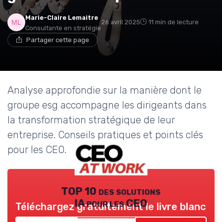
Marie-Claire Lemaitre
26 avril 2025
11 min de lecture
Consultante en stratégie
Partager cette page
Analyse approfondie sur la manière dont le
groupe esg accompagne les dirigeants dans
la transformation stratégique de leur
entreprise. Conseils pratiques et points clés
pour les CEO.
TOP 10 des solutions
IA pour les CEO
Téléchargez gratuitement le livre blanc