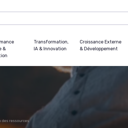
rmance
Transformation,
Croissance Externe
e &
IA & Innovation
& Développement
tion
n des ressources