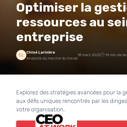
Optimiser la gest
ressources au sei
entreprise
Chloé Larivière
18 mars 2025
10 min de le
Analyste du marché du travail
Explorez des stratégies avancées pour la g
aux défis uniques rencontrés par les dirigean
votre organisation.