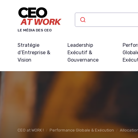
Panneau de gestion des cookies
LE MÉDIA DES CEO
Stratégie
Leadership
Perfo
d’Entreprise &
Exécutif &
Global
Vision
Gouvernance
Exécu
CEO at WORK !
Performance Globale & Exécution
Allocatio