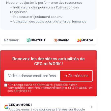
Mesurer et ajuster la performance des ressources
— Indicateurs clés pour suivre l’utilisation des
ressources
— Processus d’ajustement continu
— Utilisation des outils pour piloter la performance
Résumer
ChatGPT
Claude
Mistral
Recevez les dernières actualités de
CEO at WORK !
➔ Je m'inscris
*
En remplissant ce formulaire, j’accepte d’être
contacté(e) à des fins commerciales par CEO at WORK ! et
ses partenaires.
CEO at WORK !
Ajoutez-nous à vos sources préférées sur Google