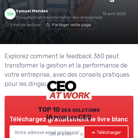
Samuel Mendes
15 avril 2025
Consultant en transformation des entreprises
9 min de lecture
Partager cette page
Explorez comment le feedback 360 peut
transformer la gestion et la performance de
votre entreprise, avec des conseils pratiques
pour les dirigeants.
TOP 10 des solutions
IA pour les CEO
Téléchargez gratuitement le livre blanc
➔ Télécharger
CEO at WORK ! — 2026