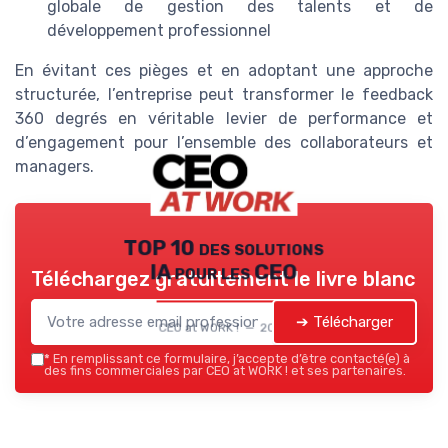
globale de gestion des talents et de
développement professionnel
En évitant ces pièges et en adoptant une approche
structurée, l’entreprise peut transformer le feedback
360 degrés en véritable levier de performance et
d’engagement pour l’ensemble des collaborateurs et
managers.
TOP 10 des solutions
IA pour les CEO
Téléchargez gratuitement le livre blanc
➔ Télécharger
CEO at WORK ! — 2026
*
En remplissant ce formulaire, j’accepte d’être contacté(e) à
des fins commerciales par CEO at WORK ! et ses partenaires.