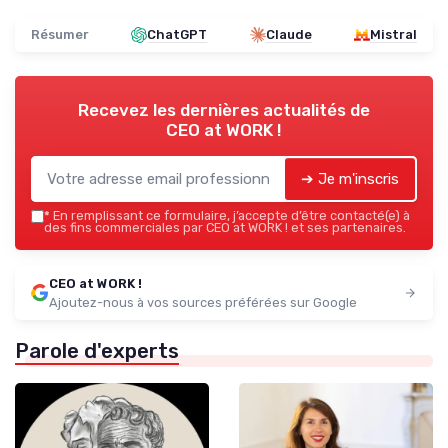
Résumer
ChatGPT
Claude
Mistral
Recevez les dernières actualités de
CEO at WORK !
➔ Je m'inscris
*
En remplissant ce formulaire, j’accepte d’être contacté(e) à
des fins commerciales par CEO at WORK ! et ses partenaires.
CEO at WORK !
Ajoutez-nous à vos sources préférées sur Google
Parole d'experts