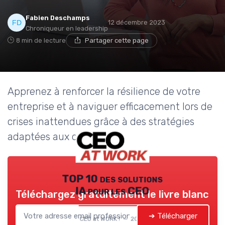
Fabien Deschamps
12 décembre 2023
Chroniqueur en leadership
8 min de lecture
Partager cette page
Apprenez à renforcer la résilience de votre
entreprise et à naviguer efficacement lors de
crises inattendues grâce à des stratégies
adaptées aux dirigeants.
TOP 10 des solutions
IA pour les CEO
Téléchargez gratuitement le livre blanc
➔ Télécharger
CEO at WORK ! — 2026