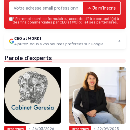
➔ Je m'inscris
*
En remplissant ce formulaire, j’accepte d’être contacté(e) à
des fins commerciales par CEO at WORK ! et ses partenaires.
CEO at WORK !
Ajoutez-nous à vos sources préférées sur Google
Parole d'experts
•
•
26/03/2026
22/09/2025
Interview
Interview