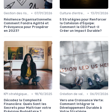
•
•
Gestion des risques & résilience
07/01/2026
Culture d’entreprise & alignement
13/01/2026
Résilience Organisationnelle:
5 Stratégies pour Renforcer
Comment Fondre Agilité et
la Cohésion d'Équipe:
Prévoyance pour Prospérer
Comment le CEO Peut-il
en 2023?
Créer un Impact Durable?
•
•
KPI stratégiques & reporting exécutif
18/10/2025
Création de valeur durable
06/01/2026
Décodez la Complexité
Vers une Croissance Verte:
Financière: Quels Sont les
Comment Intégrer le
Secrets pour Maîtriser votre
Développement Durable à
Prévision Budgétaire ?
Votre Stratégie