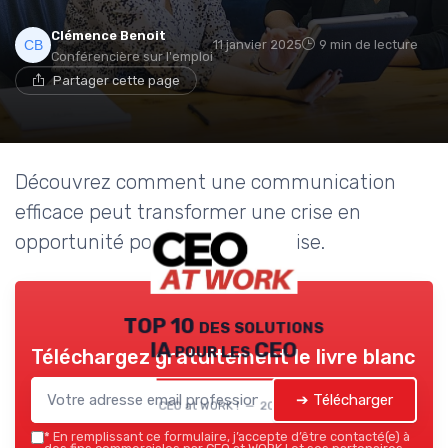
Clémence Benoit
11 janvier 2025
9 min de lecture
Conférencière sur l'emploi
Partager cette page
Découvrez comment une communication
efficace peut transformer une crise en
opportunité pour votre entreprise.
TOP 10 des solutions
IA pour les CEO
Téléchargez gratuitement le livre blanc
➔ Télécharger
CEO at WORK ! — 2026
*
En remplissant ce formulaire, j’accepte d’être contacté(e) à