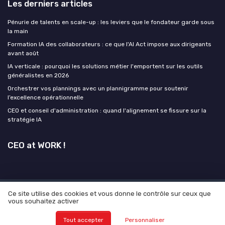
Les derniers articles
Pénurie de talents en scale-up : les leviers que le fondateur garde sous
la main
Formation IA des collaborateurs : ce que l'AI Act impose aux dirigeants
avant août
IA verticale : pourquoi les solutions métier l'emportent sur les outils
généralistes en 2026
Orchestrer vos plannings avec un plannigramme pour soutenir
l’excellence opérationnelle
CEO et conseil d'administration : quand l'alignement se fissure sur la
stratégie IA
CEO at WORK !
Ce site utilise des cookies et vous donne le contrôle sur ceux que
Mentions légales
Politique de confidentialité
Grande
vous souhaitez activer
Enquête 2025 sur L'IA et les CEO
© CEO at WORK ! 2026
Tout accepter
Personnaliser