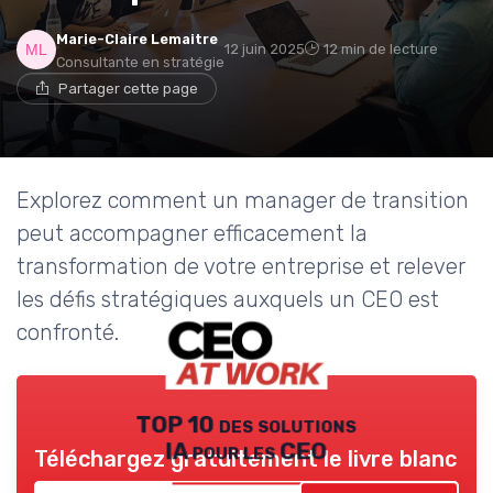
Marie-Claire Lemaitre
12 juin 2025
12 min de lecture
Consultante en stratégie
Partager cette page
Explorez comment un manager de transition
peut accompagner efficacement la
transformation de votre entreprise et relever
les défis stratégiques auxquels un CEO est
confronté.
TOP 10 des solutions
IA pour les CEO
Téléchargez gratuitement le livre blanc