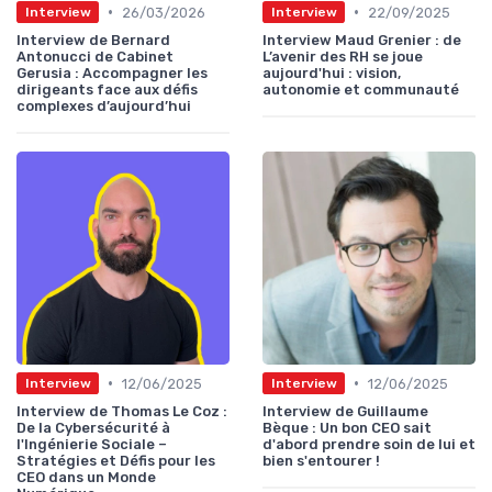
•
•
26/03/2026
22/09/2025
Interview
Interview
Interview de Bernard
Interview Maud Grenier : de
Antonucci de Cabinet
L’avenir des RH se joue
Gerusia : Accompagner les
aujourd'hui : vision,
dirigeants face aux défis
autonomie et communauté
complexes d’aujourd’hui
•
•
12/06/2025
12/06/2025
Interview
Interview
Interview de Thomas Le Coz :
Interview de Guillaume
De la Cybersécurité à
Bèque : Un bon CEO sait
l'Ingénierie Sociale –
d'abord prendre soin de lui et
Stratégies et Défis pour les
bien s'entourer !
CEO dans un Monde