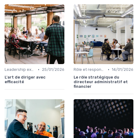
•
•
Leadership exécutif & prise de décision
25/01/2026
Rôle et responsabilités du CEO
14/01/2026
L'art de diriger avec
Le rôle stratégique du
efficacité
directeur administratif et
financier