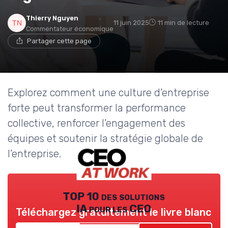
Thierry Nguyen
11 juin 2025
11 min de lecture
Commentateur économique
Partager cette page
Explorez comment une culture d’entreprise
forte peut transformer la performance
collective, renforcer l’engagement des
équipes et soutenir la stratégie globale de
l’entreprise.
TOP 10 des solutions
IA pour les CEO
Téléchargez gratuitement le livre blanc