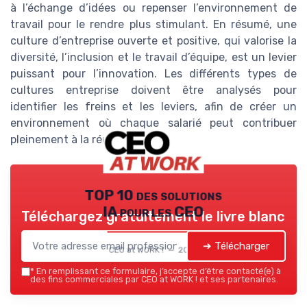
à l’échange d’idées ou repenser l’environnement de
travail pour le rendre plus stimulant. En résumé, une
culture d’entreprise ouverte et positive, qui valorise la
diversité, l’inclusion et le travail d’équipe, est un levier
puissant pour l’innovation. Les différents types de
cultures entreprise doivent être analysés pour
identifier les freins et les leviers, afin de créer un
environnement où chaque salarié peut contribuer
pleinement à la réussite collective.
TOP 10 des solutions
IA pour les CEO
Téléchargez gratuitement le livre blanc
➔ Télécharger
CEO at WORK ! — 2026
*
En remplissant ce formulaire, j’accepte d’être contacté(e) à
des fins commerciales par CEO at WORK ! et ses partenaires.