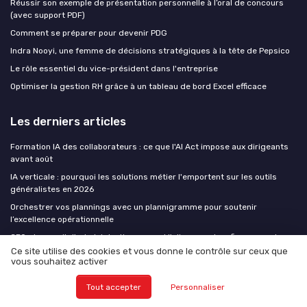
Réussir son exemple de présentation personnelle à l’oral de concours
(avec support PDF)
Comment se préparer pour devenir PDG
Indra Nooyi, une femme de décisions stratégiques à la tête de Pepsico
Le rôle essentiel du vice-président dans l'entreprise
Optimiser la gestion RH grâce à un tableau de bord Excel efficace
Les derniers articles
Formation IA des collaborateurs : ce que l'AI Act impose aux dirigeants
avant août
IA verticale : pourquoi les solutions métier l'emportent sur les outils
généralistes en 2026
Orchestrer vos plannings avec un plannigramme pour soutenir
l’excellence opérationnelle
CEO et conseil d'administration : quand l'alignement se fissure sur la
stratégie IA
Ce site utilise des cookies et vous donne le contrôle sur ceux que
vous souhaitez activer
Vitrail et architecture d'intérieur : lumière sur un artisanat d'exception
Tout accepter
Personnaliser
CEO at WORK !