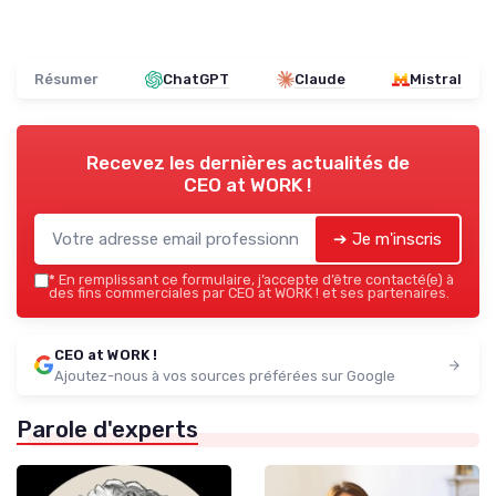
Résumer
ChatGPT
Claude
Mistral
Recevez les dernières actualités de
CEO at WORK !
➔ Je m'inscris
*
En remplissant ce formulaire, j’accepte d’être contacté(e) à
des fins commerciales par CEO at WORK ! et ses partenaires.
CEO at WORK !
Ajoutez-nous à vos sources préférées sur Google
Parole d'experts