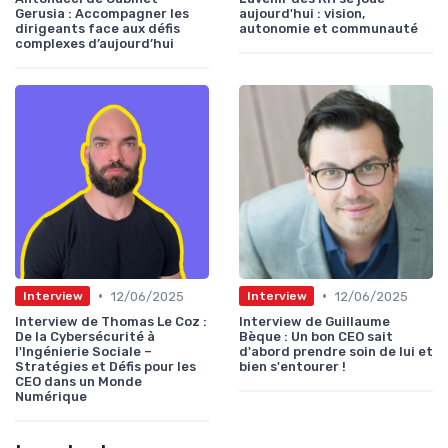
Gerusia : Accompagner les
aujourd'hui : vision,
dirigeants face aux défis
autonomie et communauté
complexes d’aujourd’hui
•
•
12/06/2025
12/06/2025
Interview
Interview
Interview de Thomas Le Coz :
Interview de Guillaume
De la Cybersécurité à
Bèque : Un bon CEO sait
l'Ingénierie Sociale –
d'abord prendre soin de lui et
Stratégies et Défis pour les
bien s'entourer !
CEO dans un Monde
Numérique