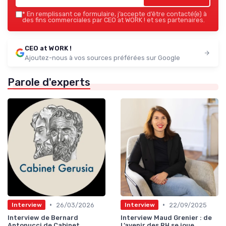
*
En remplissant ce formulaire, j’accepte d’être contacté(e) à
des fins commerciales par CEO at WORK ! et ses partenaires.
CEO at WORK !
Ajoutez-nous à vos sources préférées sur Google
Parole d'experts
•
•
26/03/2026
22/09/2025
Interview
Interview
Interview de Bernard
Interview Maud Grenier : de
Antonucci de Cabinet
L’avenir des RH se joue