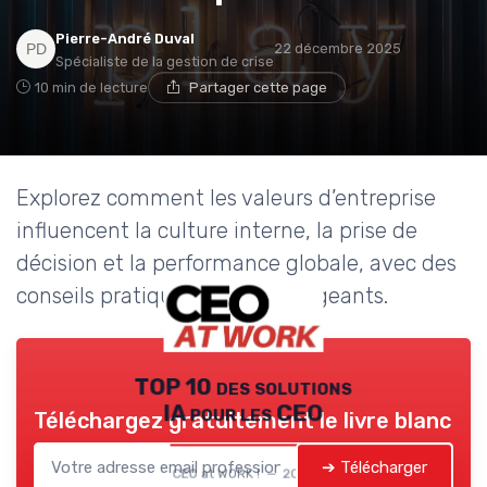
Pierre-André Duval
22 décembre 2025
Spécialiste de la gestion de crise
10 min de lecture
Partager cette page
Explorez comment les valeurs d’entreprise
influencent la culture interne, la prise de
décision et la performance globale, avec des
conseils pratiques pour les dirigeants.
TOP 10 des solutions
IA pour les CEO
Téléchargez gratuitement le livre blanc
➔ Télécharger
CEO at WORK ! — 2026