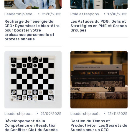
•
•
Leadership exécutif & prise de décision
21/11/2025
Rôle et responsabilités du CEO
17/10/2025
Recharge de l'énergie du
Les Astuces du PDG : Défis et
CEO : Dynamiser le bien-être
Stratégies en PME et Grands
pour booster votre
Groupes
croissance personnelle et
professionnelle
•
•
Leadership exécutif & prise de décision
21/09/2025
Leadership exécutif & prise de décision
13/11/2025
Développement de la
Gestion du Temps et
Compétence en Résolution
Productivité : Les Secrets du
de Conflits : Clef du Succès
Succès pour un CEO