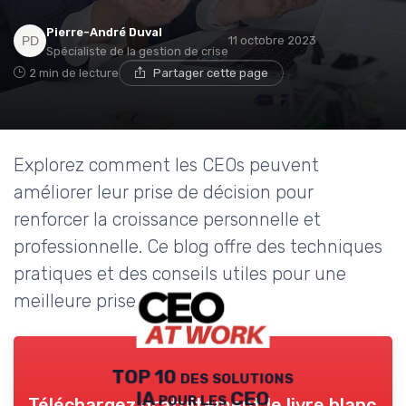
Pierre-André Duval
11 octobre 2023
Spécialiste de la gestion de crise
2 min de lecture
Partager cette page
Explorez comment les CEOs peuvent
améliorer leur prise de décision pour
renforcer la croissance personnelle et
professionnelle. Ce blog offre des techniques
pratiques et des conseils utiles pour une
meilleure prise de décision.
TOP 10 des solutions
IA pour les CEO
Téléchargez gratuitement le livre blanc