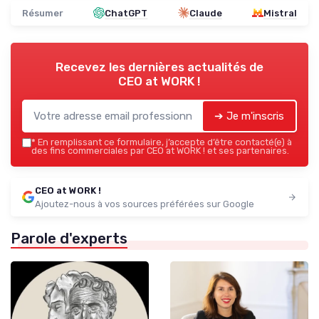
Résumer
ChatGPT
Claude
Mistral
Recevez les dernières actualités de
CEO at WORK !
➔ Je m'inscris
*
En remplissant ce formulaire, j’accepte d’être contacté(e) à
des fins commerciales par CEO at WORK ! et ses partenaires.
CEO at WORK !
Ajoutez-nous à vos sources préférées sur Google
Parole d'experts