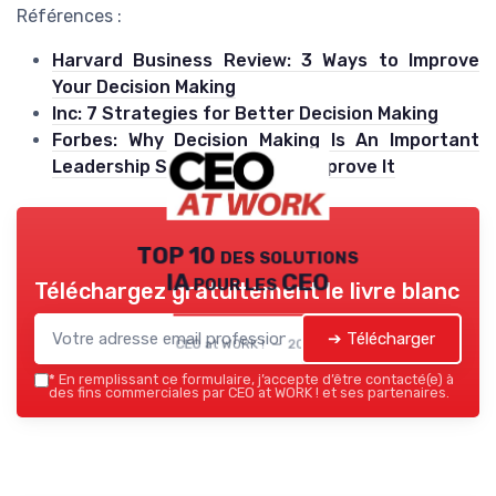
Références :
Harvard Business Review: 3 Ways to Improve
Your Decision Making
Inc: 7 Strategies for Better Decision Making
Forbes: Why Decision Making Is An Important
Leadership Skill, And How To Improve It
TOP 10 des solutions
IA pour les CEO
Téléchargez gratuitement le livre blanc
➔ Télécharger
CEO at WORK ! — 2026
*
En remplissant ce formulaire, j’accepte d’être contacté(e) à
des fins commerciales par CEO at WORK ! et ses partenaires.