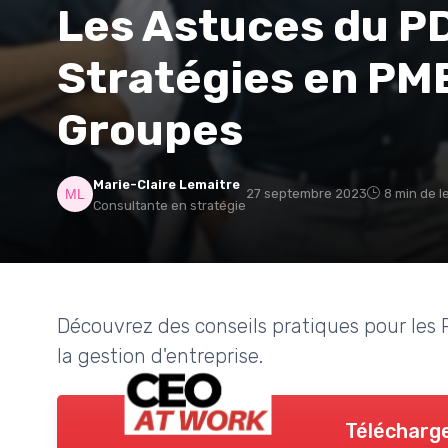
Les Astuces du PD
Stratégies en PM
Groupes
Marie-Claire Lemaitre
27 septembre 2023
8 min de l
Consultante en stratégie
Découvrez des conseils pratiques pour les 
la gestion d'entreprise.
Télécharge