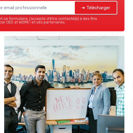
➔ Télécharger
 ce formulaire, j’accepte d’être contacté(e) à des fins
ar CEO at WORK ! et ses partenaires.