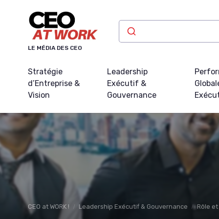
Panneau de gestion des cookies
LE MÉDIA DES CEO
Stratégie
Leadership
Perfo
d’Entreprise &
Exécutif &
Global
Vision
Gouvernance
Exécu
CEO at WORK !
Leadership Exécutif & Gouvernance
Rôle et