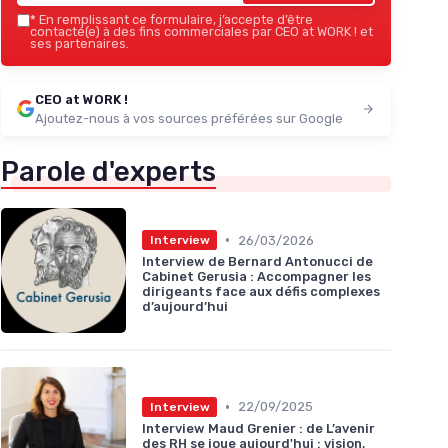
*
En remplissant ce formulaire, j’accepte d’être
contacté(e) à des fins commerciales par CEO at WORK ! et
ses partenaires.
CEO at WORK !
Ajoutez-nous à vos sources préférées sur Google
Parole d'experts
•
26/03/2026
Interview
Interview de Bernard Antonucci de
Cabinet Gerusia : Accompagner les
dirigeants face aux défis complexes
d’aujourd’hui
•
22/09/2025
Interview
Interview Maud Grenier : de L’avenir
des RH se joue aujourd'hui : vision,