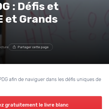
G : Défis et
E et Grands
ecture
Partager cette page
PDG afin de naviguer dans les défis uniques de
z gratuitement le livre blanc