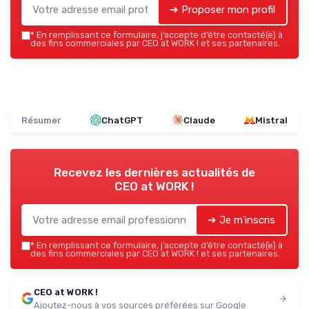
➔ Proposer mon profil
*
En remplissant ce formulaire, j’accepte d’être contacté(e) à
des fins commerciales par CEO at WORK ! et ses partenaires.
Résumer
ChatGPT
Claude
Mistral
Recevez les dernières actualités de
CEO at WORK !
➔ Je m'inscris
*
En remplissant ce formulaire, j’accepte d’être contacté(e) à
des fins commerciales par CEO at WORK ! et ses partenaires.
CEO at WORK !
Ajoutez-nous à vos sources préférées sur Google