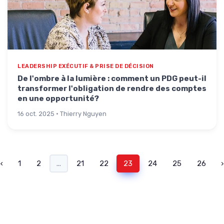
LEADERSHIP EXÉCUTIF & PRISE DE DÉCISION
De l'ombre à la lumière : comment un PDG peut-il
transformer l'obligation de rendre des comptes
en une opportunité?
16 oct. 2025 · Thierry Nguyen
‹
1
2
...
21
22
23
24
25
26
›