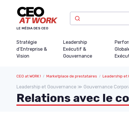
Panneau de gestion des cookies
LE MÉDIA DES CEO
Stratégie
Leadership
Perfo
d’Entreprise &
Exécutif &
Global
Vision
Gouvernance
Exécu
CEO at WORK !
Marketplace de prestataires
Leadership et
Leadership et Gouvernance ≫ Gouvernance Corpor
Relations avec le co