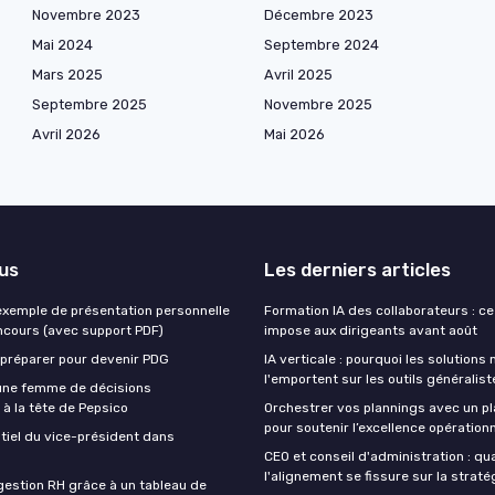
Novembre 2023
Décembre 2023
Mai 2024
Septembre 2024
Mars 2025
Avril 2025
Septembre 2025
Novembre 2025
Avril 2026
Mai 2026
lus
Les derniers articles
exemple de présentation personnelle
Formation IA des collaborateurs : ce 
oncours (avec support PDF)
impose aux dirigeants avant août
préparer pour devenir PDG
IA verticale : pourquoi les solutions 
l'emportent sur les outils généralis
 une femme de décisions
à la tête de Pepsico
Orchestrer vos plannings avec un 
pour soutenir l’excellence opérationn
ntiel du vice-président dans
CEO et conseil d'administration : q
l'alignement se fissure sur la straté
gestion RH grâce à un tableau de