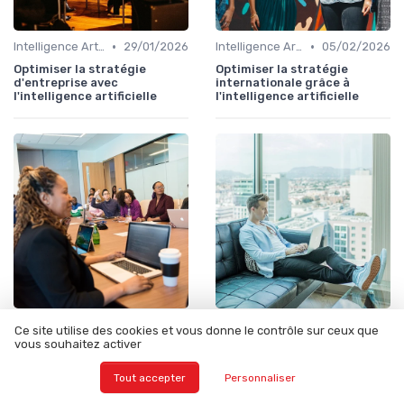
•
•
Intelligence Artificielle & stratégie
29/01/2026
Intelligence Artificielle & stratégie
05/02/2026
Optimiser la stratégie
Optimiser la stratégie
d'entreprise avec
internationale grâce à
l'intelligence artificielle
l'intelligence artificielle
•
•
Excellence opérationnelle
13/03/2026
Intelligence Artificielle & stratégie
19/01/2026
Ce site utilise des cookies et vous donne le contrôle sur ceux que
vous souhaitez activer
Comment la valorisation
Révolution numérique grâce
d’entreprise évolue avec
à l'intelligence artificielle
l’intelligence artificielle
Tout accepter
Personnaliser