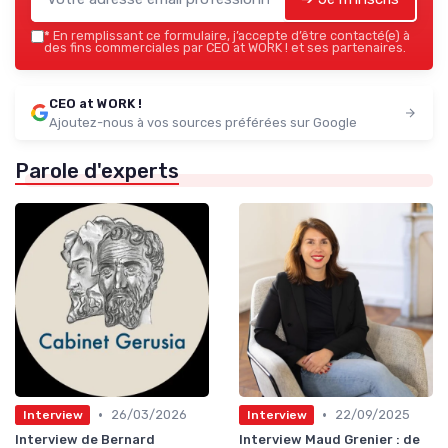
*
En remplissant ce formulaire, j’accepte d’être contacté(e) à
des fins commerciales par CEO at WORK ! et ses partenaires.
CEO at WORK !
Ajoutez-nous à vos sources préférées sur Google
Parole d'experts
•
•
26/03/2026
22/09/2025
Interview
Interview
Interview de Bernard
Interview Maud Grenier : de