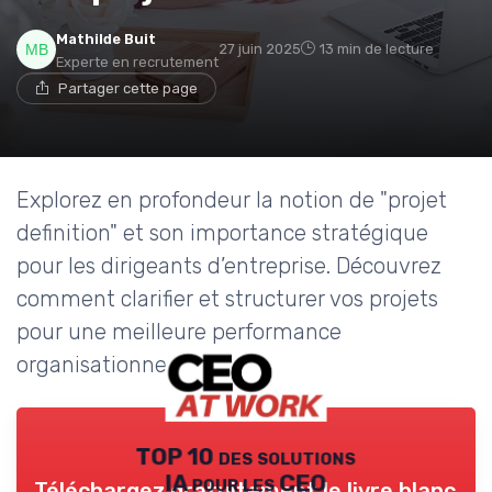
Mathilde Buit
27 juin 2025
13 min de lecture
Experte en recrutement
Partager cette page
Explorez en profondeur la notion de "projet
definition" et son importance stratégique
pour les dirigeants d’entreprise. Découvrez
comment clarifier et structurer vos projets
pour une meilleure performance
organisationnelle.
TOP 10 des solutions
IA pour les CEO
Téléchargez gratuitement le livre blanc