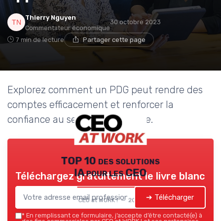
Thierry Nguyen
30 octobre 2023
Commentateur économique
7 min de lecture
Partager cette page
Explorez comment un PDG peut rendre des
comptes efficacement et renforcer la
confiance au sein de l'entreprise.
TOP 10 des solutions
IA pour les CEO
Téléchargez gratuitement le livre blanc
➔ Télécharger
CEO at WORK ! — 2026
*
En remplissant ce formulaire, j’accepte d’être contacté(e) à