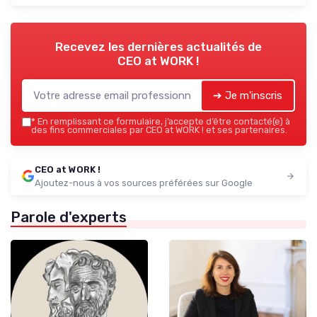
Recevez les dernières actualités de
CEO at WORK !
➔ Je m'inscris
*
En remplissant ce formulaire, j’accepte d’être contacté(e) à
des fins commerciales par CEO at WORK ! et ses partenaires.
CEO at WORK !
Ajoutez-nous à vos sources préférées sur Google
Parole d'experts