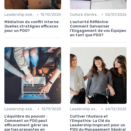
•
•
Leadership exécutif & prise de décision
15/10/2025
Culture d’entreprise & alignement
02/01/2026
Médiation du conflit interne:
L'autorité Réfléchie:
Quelles stratégies efficaces
Comment Galvaniser
pour un PDG?
l’Engagement de vos Équipes
en tant que PDG?
•
•
Leadership exécutif & prise de décision
13/11/2025
Leadership exécutif & prise de décision
24/12/2025
L'équilibre du pouvoir :
Cultiver l'Audace et
Comment un PDG peut
l'Empathie: La Clé du
efficacement gérer les
Leadership Inspirant pour un
parties prenantes en
PDG du Management Général