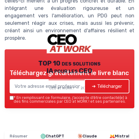
celles-ci mènent à un progrès concret et durable. En
intégrant une évaluation rigoureuse et un
engagement vers l'amélioration, un PDG peut non
seulement réagir aux crises, mais aussi les prévenir,
créant ainsi un environnement d'affaires résilient et
prospère.
TOP 10 des solutions
IA pour les CEO
Téléchargez gratuitement le livre blanc
➔ Télécharger
CEO at WORK ! — 2026
*
En remplissant ce formulaire, j’accepte d’être contacté(e) à
des fins commerciales par CEO at WORK ! et ses partenaires.
Résumer
ChatGPT
Claude
Mistral