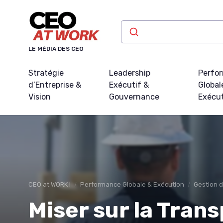
Panneau de gestion des cookies
LE MÉDIA DES CEO
Stratégie
Leadership
Perfo
d’Entreprise &
Exécutif &
Global
Vision
Gouvernance
Exécu
CEO at WORK !
Performance Globale & Exécution
Gestion d
Miser sur la Tran