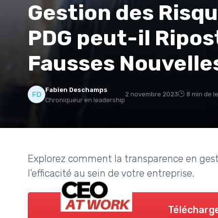
Gestion des Risq
PDG peut-il Ripos
Fausses Nouvelle
Fabien Deschamps
2 novembre 2023
8 min de l
Chroniqueur en leadership
Explorez comment la transparence en gesti
l'efficacité au sein de votre entreprise.
Télécharge