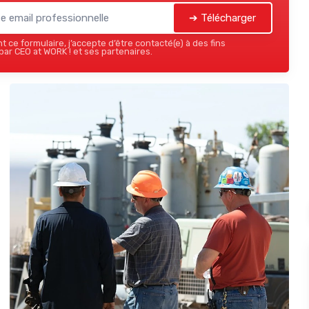
➔ Télécharger
 ce formulaire, j’accepte d’être contacté(e) à des fins
ar CEO at WORK ! et ses partenaires.