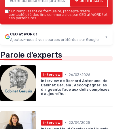
➔ Je m'inscris
*
En remplissant ce formulaire, j’accepte d’être
contacté(e) à des fins commerciales par CEO at WORK ! et
ses partenaires.
CEO at WORK !
Ajoutez-nous à vos sources préférées sur Google
Parole d'experts
•
26/03/2026
Interview
Interview de Bernard Antonucci de
Cabinet Gerusia : Accompagner les
dirigeants face aux défis complexes
d’aujourd’hui
•
22/09/2025
Interview
Interview Maud Grenier : de L’avenir