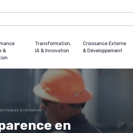
rmance
Transformation,
Croissance Externe
e &
IA & Innovation
& Développement
tion
es risques & résilience
sparence en