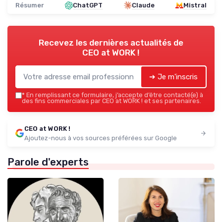
Résumer
ChatGPT
Claude
Mistral
Recevez les dernières actualités de
CEO at WORK !
➔ Je m'inscris
*
En remplissant ce formulaire, j’accepte d’être contacté(e) à
des fins commerciales par CEO at WORK ! et ses partenaires.
CEO at WORK !
Ajoutez-nous à vos sources préférées sur Google
Parole d'experts