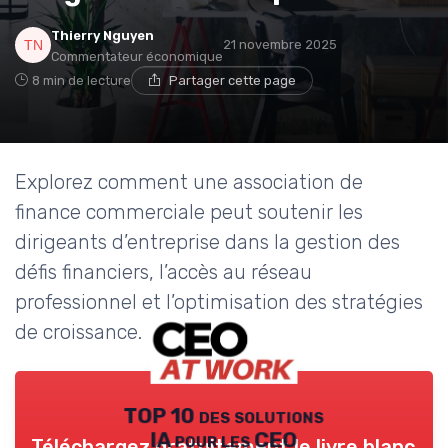
Thierry Nguyen
21 novembre 2025
Commentateur économique
8 min de lecture
Partager cette page
Explorez comment une association de
finance commerciale peut soutenir les
dirigeants d’entreprise dans la gestion des
défis financiers, l’accès au réseau
professionnel et l’optimisation des stratégies
de croissance.
TOP 10 des solutions
IA pour les CEO
Téléchargez gratuitement le livre blanc