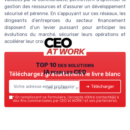
gestion des ressources et d’assurer un développement
sécurisé et pérenne. En s’appuyant sur ces réseaux, les
dirigeants d’entreprises du secteur financement
disposent d’un levier puissant pour anticiper les
évolutions du marché, sécuriser leurs opérations et
accélérer leur croissance.
TOP 10 des solutions
IA pour les CEO
Téléchargez gratuitement le livre blanc
➔ Télécharger
CEO at WORK ! — 2026
*
En remplissant ce formulaire, j’accepte d’être contacté(e) à
des fins commerciales par CEO at WORK ! et ses partenaires.