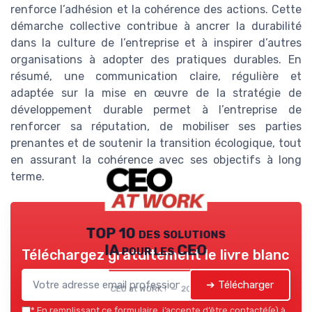
renforce l’adhésion et la cohérence des actions. Cette
démarche collective contribue à ancrer la durabilité
dans la culture de l’entreprise et à inspirer d’autres
organisations à adopter des pratiques durables. En
résumé, une communication claire, régulière et
adaptée sur la mise en œuvre de la stratégie de
développement durable permet à l’entreprise de
renforcer sa réputation, de mobiliser ses parties
prenantes et de soutenir la transition écologique, tout
en assurant la cohérence avec ses objectifs à long
terme.
TOP 10 des solutions
IA pour les CEO
Téléchargez gratuitement le livre blanc
➔ Télécharger
CEO at WORK ! — 2026
*
En remplissant ce formulaire, j’accepte d’être contacté(e) à