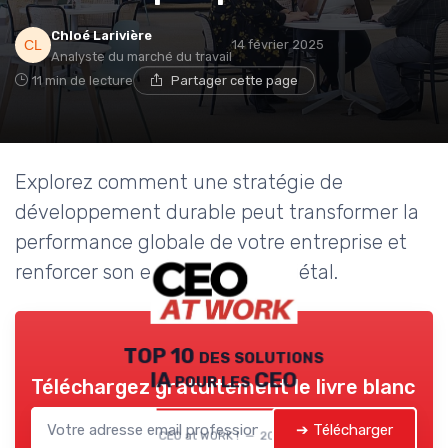
Chloé Larivière
14 février 2025
Analyste du marché du travail
11 min de lecture
Partager cette page
Explorez comment une stratégie de
développement durable peut transformer la
performance globale de votre entreprise et
renforcer son engagement sociétal.
TOP 10 des solutions
IA pour les CEO
Téléchargez gratuitement le livre blanc
➔ Télécharger
CEO at WORK ! — 2026