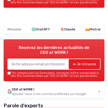
des fins commerciales par CEO at WORK ! et ses partenaires.
Résumer
ChatGPT
Claude
Mistral
Recevez les dernières actualités de
CEO at WORK !
➔ Je m'inscris
*
En remplissant ce formulaire, j’accepte d’être contacté(e) à
des fins commerciales par CEO at WORK ! et ses partenaires.
CEO at WORK !
Ajoutez-nous à vos sources préférées sur Google
Parole d'experts