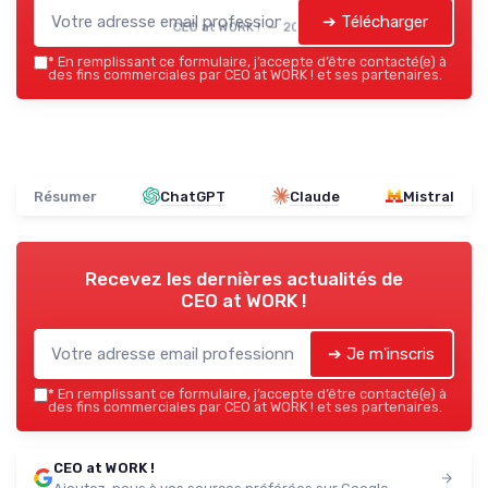
➔ Télécharger
CEO at WORK ! — 2026
*
En remplissant ce formulaire, j’accepte d’être contacté(e) à
des fins commerciales par CEO at WORK ! et ses partenaires.
Résumer
ChatGPT
Claude
Mistral
Recevez les dernières actualités de
CEO at WORK !
➔ Je m'inscris
*
En remplissant ce formulaire, j’accepte d’être contacté(e) à
des fins commerciales par CEO at WORK ! et ses partenaires.
CEO at WORK !