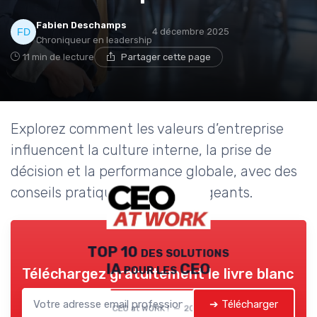
Fabien Deschamps
4 décembre 2025
Chroniqueur en leadership
11 min de lecture
Partager cette page
Explorez comment les valeurs d’entreprise
influencent la culture interne, la prise de
décision et la performance globale, avec des
conseils pratiques pour les dirigeants.
TOP 10 des solutions
IA pour les CEO
Téléchargez gratuitement le livre blanc
➔ Télécharger
CEO at WORK ! — 2026