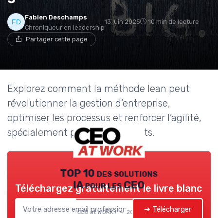
Fabien Deschamps
13 juin 2025
10 min de lecture
Chroniqueur en leadership
Partager cette page
Explorez comment la méthode lean peut
révolutionner la gestion d’entreprise,
optimiser les processus et renforcer l’agilité,
spécialement pour les dirigeants.
TOP 10 des solutions
IA pour les CEO
Téléchargez gratuitement le livre blanc
➔ Télécharger
CEO at WORK ! — 2026