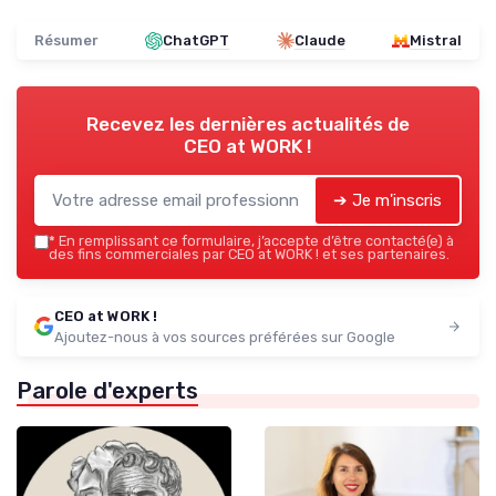
Résumer
ChatGPT
Claude
Mistral
Recevez les dernières actualités de
CEO at WORK !
➔ Je m'inscris
*
En remplissant ce formulaire, j’accepte d’être contacté(e) à
des fins commerciales par CEO at WORK ! et ses partenaires.
CEO at WORK !
Ajoutez-nous à vos sources préférées sur Google
Parole d'experts