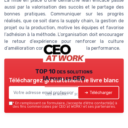
La mise en place d’une démarche lean efficace passe
aussi par la valorisation des succès et le partage des
bonnes pratiques. Communiquer sur les progrès
réalisés, que ce soit dans la supply chain, la gestion de
projet ou la production, motive les équipes et favorise
l’adhésion à la méthode. L’organisation doit encourager
le retour d’expérience pour renforcer la culture
d’amélioration continue et pérenniser la performance.
TOP 10 des solutions
IA pour les CEO
Téléchargez gratuitement le livre blanc
➔ Télécharger
CEO at WORK ! — 2026
*
En remplissant ce formulaire, j’accepte d’être contacté(e) à
des fins commerciales par CEO at WORK ! et ses partenaires.